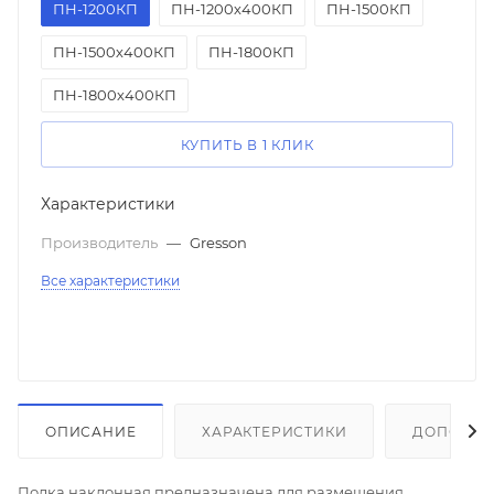
ПН-1200КП
ПН-1200х400КП
ПН-1500КП
ПН-1500х400КП
ПН-1800КП
ПН-1800х400КП
КУПИТЬ В 1 КЛИК
Характеристики
Производитель
—
Gresson
Все характеристики
ОПИСАНИЕ
ХАРАКТЕРИСТИКИ
ДОПОЛНИ
Полка наклонная предназначена для размещения