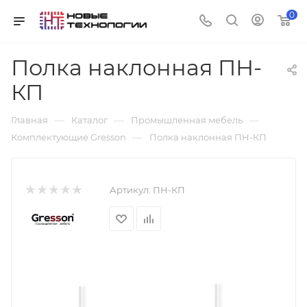
0
Полка наклонная ПН-
КП
—
—
—
Главная
Каталог
Промышленная мебель
—
Комплектующие Gresson
Полка наклонная ПН-КП
Артикул:
ПН-КП