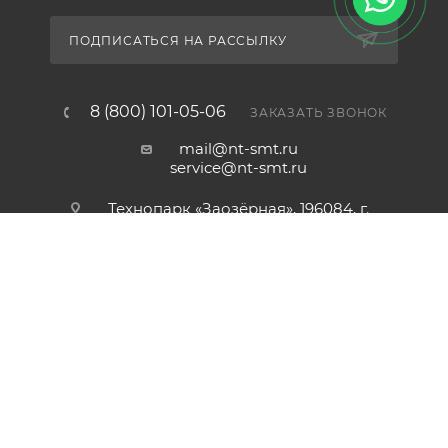
ПОДПИСАТЬСЯ НА РАССЫЛКУ
8 (800) 101-05-06
ЗАКАЗАТЬ ЗВОНОК
КУПИТЬ
mail@nt-smt.ru
service@nt-smt.ru
Технопарк «Заозёрная», 196084, г.
Санкт-Петербург, ул. Заозёрная,
дом 8, офис 206
2012-2026 © ООО «Новые Технологии»