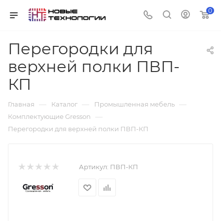
0
Перегородки для
верхней полки ПВП-
КП
—
—
—
Главная
Каталог
Промышленная мебель
—
Комплектующие Gresson
Перегородки для верхней полки ПВП-КП
Артикул:
ПВП-КП