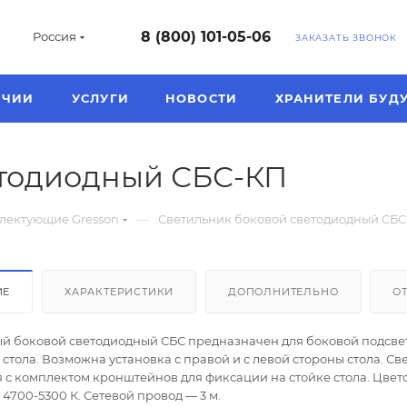
8 (800) 101-05-06
Россия
ЗАКАЗАТЬ ЗВОНОК
ИЧИИ
УСЛУГИ
НОВОСТИ
ХРАНИТЕЛИ БУД
етодиодный СБС-КП
—
лектующие Gresson
Светильник боковой светодиодный СБ
ИЕ
ХАРАКТЕРИСТИКИ
ДОПОЛНИТЕЛЬНО
О
й боковой светодиодный СБС предназначен для боковой подсве
стола. Возможна установка с правой и с левой стороны стола. С
я с комплектом кронштейнов для фиксации на стойке стола. Цвет
4700-5300 К. Сетевой провод — 3 м.