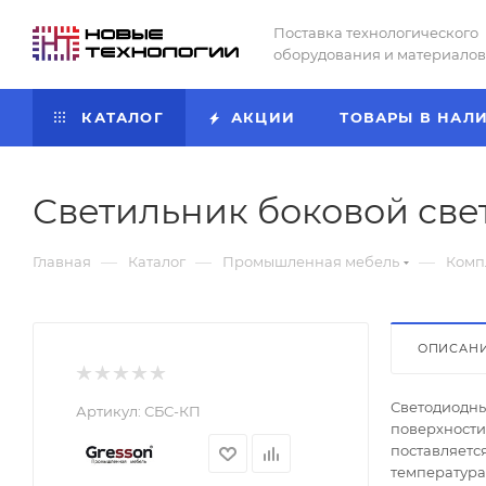
Поставка технологического
оборудования и материалов
КАТАЛОГ
АКЦИИ
ТОВАРЫ В НАЛ
Светильник боковой св
—
—
—
Главная
Каталог
Промышленная мебель
Комп
ОПИСАН
Светодиодны
Артикул:
СБС-КП
поверхности 
поставляетс
температура 