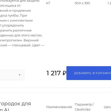
спользуется для защиты
КТ
500 х 390
1 
ия ящика от
ений и продления
урса тумбы. При
ании с комплектами
т упорядочить
хранить различные
еденных для этого местах.
олипропилен. Верхний
жний — глянцевый. Цвет —
1 217 ₽
ДОБАВИТЬ В КОРЗИН
городок для
Параметр /
Наименование
Цен
п А)
Свойство