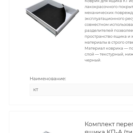
Коврик для ящика КТ и
лакокрасочного покрыт
механических поврежд
эксплуатационного рес
совместном использов
разделителей позволяе
пространство ящика и 
материалы в строго отв
Материал коврика — п
слой — текстурный, ни
черный.
Наименование:
КТ
Комплект пере
ящика КП-А (ти