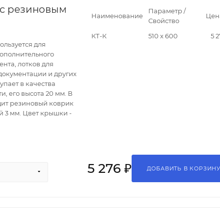
с резиновым
Параметр /
Наименование
Цен
Свойство
КТ-К
510 х 600
5 2
ользуется для
дополнительного
нта, лотков для
 документации и других
упает в качества
, его высота 20 мм. В
дит резиновый коврик
 3 мм. Цвет крышки -
5 276 ₽
ДОБАВИТЬ В КОРЗИН