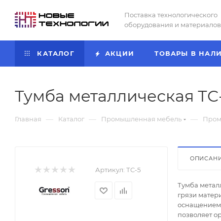
Поставка технологического
оборудования и материалов
КАТАЛОГ
АКЦИИ
ТОВАРЫ В НАЛ
Тумба металлическая ТС
—
—
—
Главная
Каталог
Промышленная мебель
Пром
ОПИСАН
Артикул:
ТС-5
Тумба метал
грязи матер
оснащением 
позволяет о