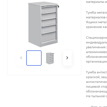
материалы и
Тумба метал
материалов к
Ящики метал
хранение ка
Стационарны
индивидуаль
увеличения 
алюминиевог
обозначения
организации,
Тумба антис
краской, за
антистатичес
лицевой стор
обозначающи
На тыльной 
Пять выд