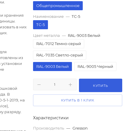
ии.
Общепромышленное
ии хранения
Наименование
—
ТС-5
единицы.
ТС-5
изовать в них
щих.
Цвет металла
—
RAL-9003 Белый
RAL-7012 Темно-серый
 для
RAL-7035 Светло-серый
отовлены из
 установки
RAL-9003 Белый
RAL-9005 Черный
ие
КУПИТЬ
рошковой
да. В
5-1-2019, на
КУПИТЬ В 1 КЛИК
ice),
у разряду.
Характеристики
Производитель
—
Gresson
готовление с