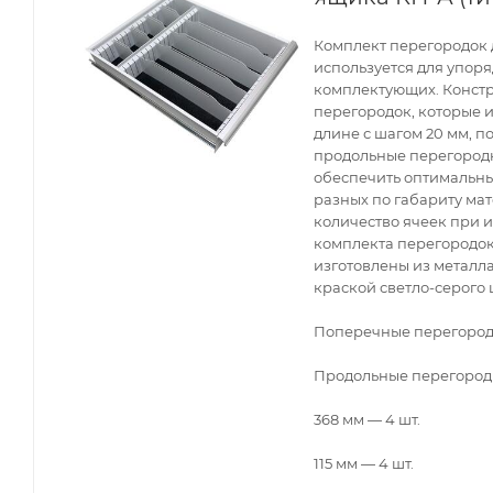
Комплект перегородок 
используется для упор
комплектующих. Конст
перегородок, которые 
длине с шагом 20 мм, п
продольные перегородк
обеспечить оптимальны
разных по габариту ма
количество ячеек при 
комплекта перегородок
изготовлены из метал
краской светло-серого 
Поперечные перегородки
Продольные перегородк
368 мм — 4 шт.
115 мм — 4 шт.