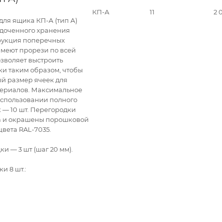
КП-А
11
2 
для ящика КП-А (тип А)
ядоченного хранения
рукция поперечных
имеют прорези по всей
озволяет выстроить
и таким образом, чтобы
й размер ячеек для
териалов. Максимальное
использовании полного
 — 10 шт. Перегородки
ла и окрашены порошковой
цвета RAL-7035.
 — 3 шт (шаг 20 мм).
и 8 шт.: