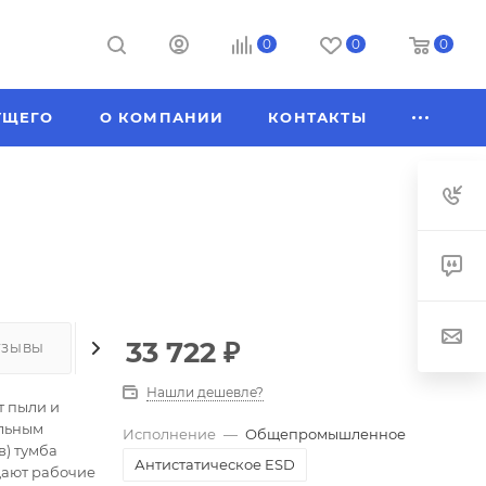
0
0
0
УЩЕГО
О КОМПАНИИ
КОНТАКТЫ
33 722
₽
ТЗЫВЫ
КАК КУПИТЬ
ОПЛАТА
ДОСТАВКА
Нашли дешевле?
т пыли и
ельным
Исполнение
—
Общепромышленное
) тумба
Антистатическое ESD
щают рабочие