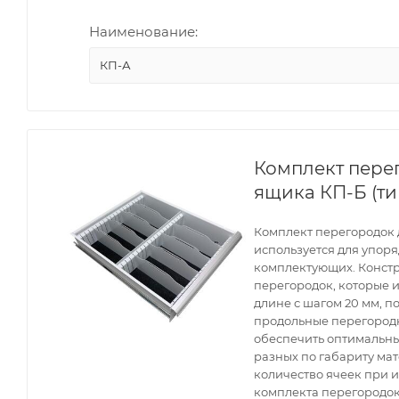
Наименование:
КП-А
Комплект пере
ящика КП-Б (ти
Комплект перегородок д
используется для упор
комплектующих. Конст
перегородок, которые 
длине с шагом 20 мм, п
продольные перегородк
обеспечить оптимальны
разных по габариту ма
количество ячеек при 
комплекта перегородок