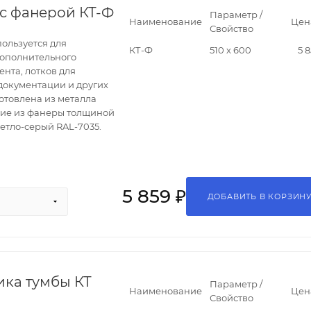
с фанерой КТ-Ф
Параметр /
Наименование
Цен
Свойство
ользуется для
КТ-Ф
510 х 600
5 8
дополнительного
нта, лотков для
 документации и других
отовлена из металла
ние из фанеры толщиной
ветло-серый RAL-7035.
5 859 ₽
ДОБАВИТЬ В КОРЗИН
ика тумбы КТ
Параметр /
Наименование
Цен
Свойство