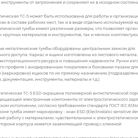
 инструменты от загрязнения и сохраняют их в исходном состоян
лическая ТС-5 может быть использована для работы и организац
ак в составе рабочих мест, так и в виде отдельно используемой 
лической тумбы имеют различные размеры, что позволяет орган
к крупных материалов и инструментов, так и мелких комплектую
е металлические тумбы оборудованы центральным замком для
ного доступа. Каркас и ящики изготовлены из листового металла
эксплуатационного ресурса и повышения надежности. Ручки изг
о профиля с анодированным покрытием и боковыми пазами для
 (маркировки) ящиков по их прямому назначению (подразделен
 документация, инструменты, материалы и т.д.).
татическая ТС-5 ESD окрашена полимерной антистатической по
щищающей электронные компоненты от электростатического заря
ком исполнении, согласно требованиям стандарта ГОСТ IEC 61340-
оне тумба имеет маркировку - знак ESD (Electrostatic sensitive dev
й работу с материалами, чувствительными к электростатическом
стороне корпуса имеется заземляющий провод с клеммой.
вижных ящиков на телескопических направляющих (возможно из