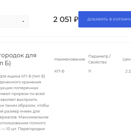
2 051 ₽
ДОБАВИТЬ В КОРЗИН
городок для
Параметр /
Наименование
Цен
п Б)
Свойство
КП-Б
11
2 2
ля ящика КП-Б (тип Б)
ядоченного хранения
рукция поперечных
имеют прорези по всей
озволяет выстроить
и таким образом, чтобы
й размер ячеек для
териалов. Максимальное
использовании полного
 — 10 шт. Перегородки