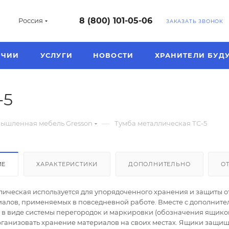
8 (800) 101-05-06
Россия
ЗАКАЗАТЬ ЗВОНОК
ИЧИИ
УСЛУГИ
НОВОСТИ
ХРАНИТЕЛИ БУД
-5
—
ышленная мебель Gresson
Тумба металлическая ТС-5
ИЕ
ХАРАКТЕРИСТИКИ
ДОПОЛНИТЕЛЬНО
О
лическая используется для упорядоченного хранения и защиты о
иалов, применяемых в повседневной работе. Вместе с дополнит
в виде системы перегородок и маркировки (обозначения ящиков
рганизовать хранение материалов на своих местах. Ящики защи