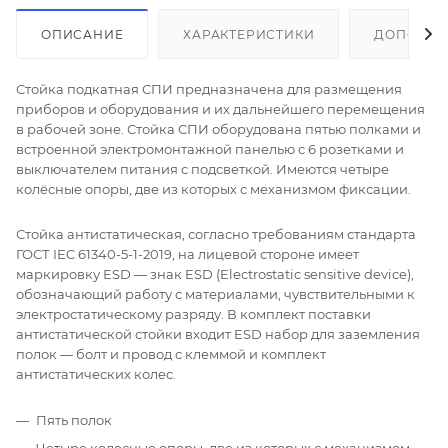
ОПИСАНИЕ
ХАРАКТЕРИСТИКИ
ДОПОЛНИ
Стойка подкатная СПИ предназначена для размещения
приборов и оборудования и их дальнейшего перемещения
в рабочей зоне. Стойка СПИ оборудована пятью полками и
встроенной электромонтажной панелью с 6 розетками и
выключателем питания с подсветкой. Имеются четыре
колёсные опоры, две из которых с механизмом фиксации.
Стойка антистатическая, согласно требованиям стандарта
ГОСТ IEC 61340-5-1-2019, на лицевой стороне имеет
маркировку ESD — знак ESD (Electrostatic sensitive device),
обозначающий работу с материалами, чувствительными к
электростатическому разряду. В комплект поставки
антистатической стойки входит ESD набор для заземления
полок — болт и провод с клеммой и комплект
антистатических колес.
Пять полок
Четыре колесные опоры, две из которых с механизмом