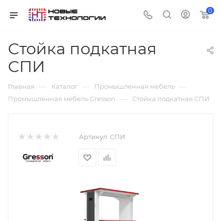
0
Стойка подкатная
СПИ
—
—
—
Главная
Каталог
Промышленная мебель
—
Промышленная мебель Gresson
Стойка подкатная СПИ
Артикул:
СПИ