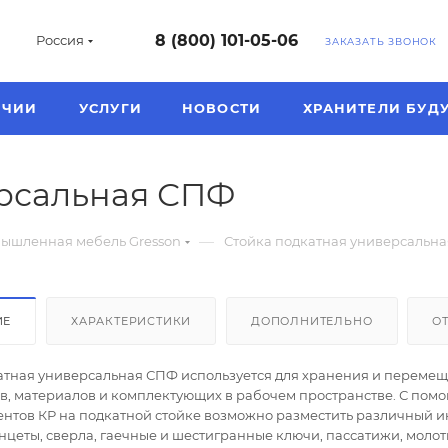
8 (800) 101-05-06
Россия
ЗАКАЗАТЬ ЗВОНОК
ИЧИИ
УСЛУГИ
НОВОСТИ
ХРАНИТЕЛИ БУД
ерсальная СПФ
—
ышленная мебель Gresson
Стойка подкатная универсальн
ИЕ
ХАРАКТЕРИСТИКИ
ДОПОЛНИТЕЛЬНО
О
атная универсальная СПФ используется для хранения и переме
в, материалов и комплектующих в рабочем пространстве. С пом
ентов КР на подкатной стойке возможно разместить различный и
нцеты, сверла, гаечные и шестигранные ключи, пассатижи, молот