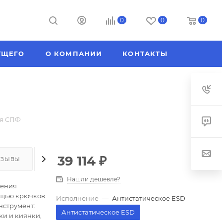
0
0
0
УЩЕГО
О КОМПАНИИ
КОНТАКТЫ
ая СПФ
39 114
₽
ТЗЫВЫ
КАК КУПИТЬ
ОПЛАТА
ДОСТАВКА
Нашли дешевле?
щения
ощью крючков
Исполнение
—
Антистатическое ESD
нструмент:
Антистатическое ESD
ки и киянки,