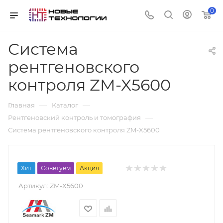
0
Система
рентгеновского
контроля ZM-X5600
—
—
Главная
Каталог
—
Рентгеновский контроль и томография
Система рентгеновского контроля ZM-X5600
Хит
Советуем
Акция
Артикул:
ZM-X5600