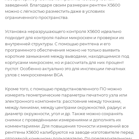
заведений. Благодаря своим размерам рентген X5600
можно с лёгкостью разместить даже в условиях
ограниченного пространства.
Установка неразрушающего контроля X5600 идеально
подходит для контроля пайки микросхем и проверки их
внутренней структуры. С помощью рентгена и его
программного обеспечения можно не только выявить
короткие замыкания между выводами, находящимися под
корпусами микросхем, но и рассчитать для них процент
пустот. Особенно актуально это для инспекции печатных
узлов с микросхемами BGA.
Кроме того, с помощью предустановленного ПО можно
измерять геометрические параметры печатного узла или
электронного компонента: расстояние между точками,
между линиями, между центрами окружностей, радиус и
диаметр окружности, угол и др. Также можно сохранять
снимки с проведёнными измерениями и дополнять их
комментариями. Для повышения точности измерений все
рентгены X5600 калибруются на заводе-изготовителе перед
отправкой конечному пользователю. По предварительному