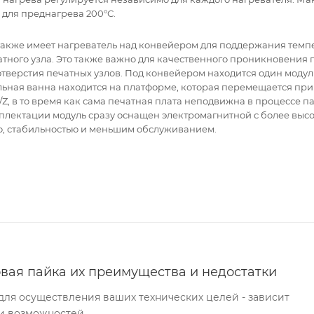
 для преднагрева 200°С.
также имеет нагреватель над конвейером для поддержания темп
атного узла. Это также важно для качественного проникновения 
тверстия печатных узлов. Под конвейером находится один модул
льная ванна находится на платформе, которая перемещается пр
Y/Z, в то время как сама печатная плата неподвижна в процессе п
плектации модуль сразу оснащен электромагнитной с более выс
, стабильностью и меньшим обслуживанием.
вая пайка их преимущества и недостатки
для осуществления ваших технических целей - зависит
и возможностей.