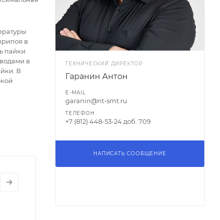
ературы
припоя в
ь пайки
иводами в
ТЕХНИЧЕСКИЙ ДИРЕКТОР
айки. В
Гаранин Антон
окой
E-MAIL
garanin@nt-smt.ru
ТЕЛЕФОН
+7 (812) 448-53-24 доб. 709
НАПИСАТЬ СООБЩЕНИЕ