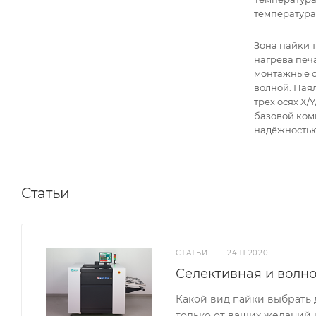
температура
Зона пайки 
нагрева печ
монтажные о
волной. Пая
трёх осях X/
базовой ком
надёжностью
Статьи
СТАТЬИ
—
24.11.2020
Селективная и волно
Какой вид пайки выбрать 
только от ваших желаний 