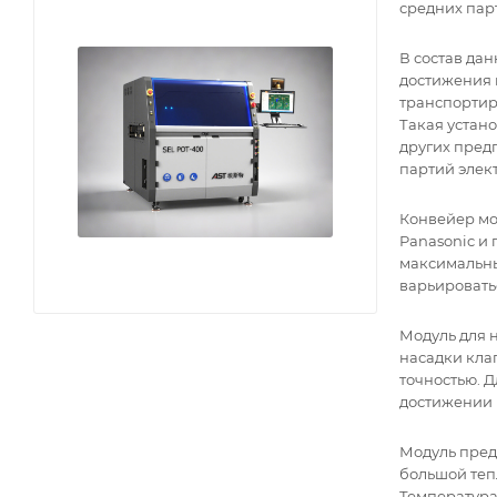
средних пар
В состав дан
достижения 
транспортир
Такая устан
других пред
партий элек
Конвейер мо
Panasonic и
максимальны
варьироватьс
Модуль для 
насадки клап
точностью. 
достижении 
Модуль пред
большой теп
Температура