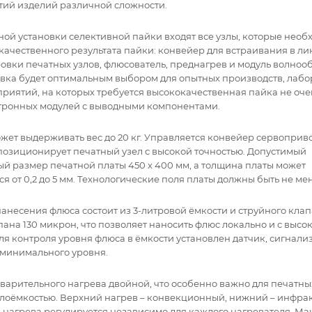
тий изделий различной сложности.
ной установки селективной пайки входят все узлы, которые необ
качественного результата пайки: конвейер для встраивания в ли
овки печатных узлов, флюсователь, преднагрев и модуль волноо
овка будет оптимальным выбором для опытных производств, лабо
приятий, на которых требуется высококачественная пайка не оч
тронных модулей с выводными компонентами.
жет выдерживать вес до 20 кг. Управляется конвейер сервоприв
 позиционирует печатный узел с высокой точностью. Допустимый
й размер печатной платы 450 х 400 мм, а толщина платы может
я от 0,2 до 5 мм. Технологические поля платы должны быть не ме
нанесения флюса состоит из 3-литровой ёмкости и струйного кла
ана 130 микрон, что позволяет наносить флюс локально и с высо
Для контроля уровня флюса в ёмкости установлен датчик, сигнал
минимального уровня.
варительного нагрева двойной, что особенно важно для печатных
лоёмкостью. Верхний нагрев – конвекционный, нижний – инфра
 нагрева регулируется независимо для каждого нагревателя. М