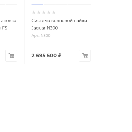
тановка
Система волновой пайки
 FS-
Jaguar N300
Арт.: N300
2 695 500
₽