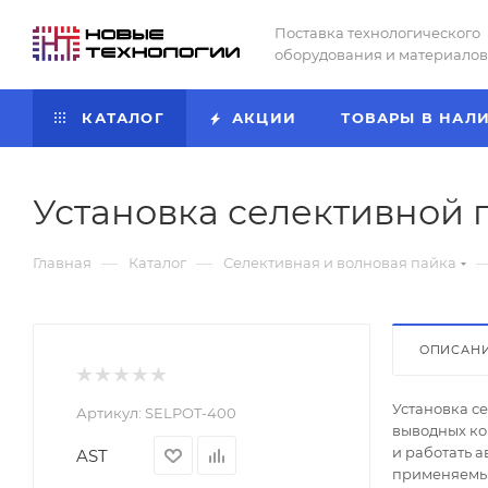
Поставка технологического
оборудования и материалов
КАТАЛОГ
АКЦИИ
ТОВАРЫ В НАЛ
Установка селективной 
—
—
Главная
Каталог
Селективная и волновая пайка
ОПИСАН
Установка с
Артикул:
SELPOT-400
выводных ко
и работать 
AST
применяемым