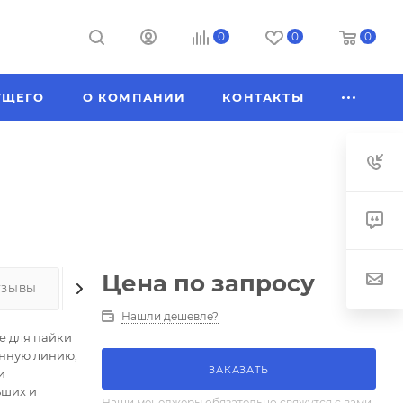
0
0
0
УЩЕГО
О КОМПАНИИ
КОНТАКТЫ
Цена по запросу
ТЗЫВЫ
КАК КУПИТЬ
ОПЛАТА
ДОСТАВКА
Нашли дешевле?
е для пайки
енную линию,
ЗАКАЗАТЬ
и
ьших и
Наши менеджеры обязательно свяжутся с вами