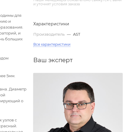
и уточнят условия заказа
ходимы для
нию и
Характеристики
бразования.
раторий, и
Производитель
—
AST
ень больших
Все характеристики
одом
Ваш эксперт
нее 5мм.
пана. Диаметр
кой
изирующий о
 узлов с
красный.
аксимальная