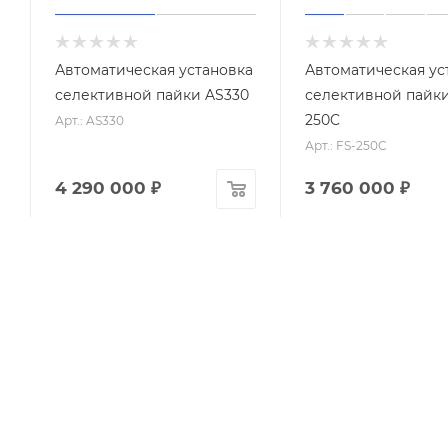
Автоматическая установка
Автоматическая ус
селективной пайки AS330
селективной пайки
250C
Арт.: AS330
Арт.: FS-250C
4 290 000
₽
3 760 000
₽
Хит
Советуем