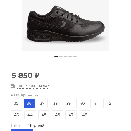
5 850
₽
Нашли дешевле?
Размер
—
36
35
36
37
38
39
40
41
42
43
44
45
46
47
48
Цвет
—
Черный