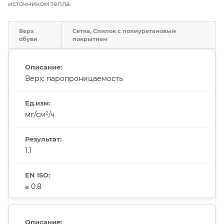
источником тепла.
Верх
Сетка, Спилок с полиуретановым
обуви
покрытием
Верх: паропроницаемость
мг/см²/ч
1.1
≥ 0.8