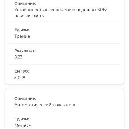
Устойчивость к скольжению подошвы SRB:
плоская часть
Трение
0.23
≥ 0.18
Антистатический показатель
МегаОм