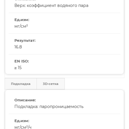
Верх: коэффициент водяного пара
мг/см²
16.8
≥ 15
Подкладка
3D-сетка
Подкладка: паропроницаемость
мг/см²/ч