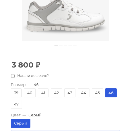
3 800
₽
Нашли дешевле?
Размер
—
46
39
40
41
42
43
44
45
46
47
Цвет
—
Серый
Серый