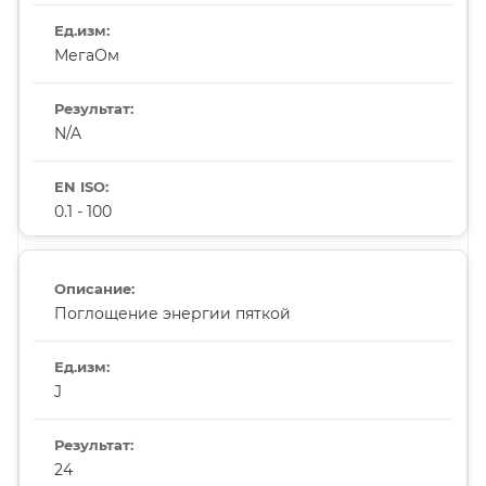
МегаОм
N/A
0.1 - 100
Поглощение энергии пяткой
J
24