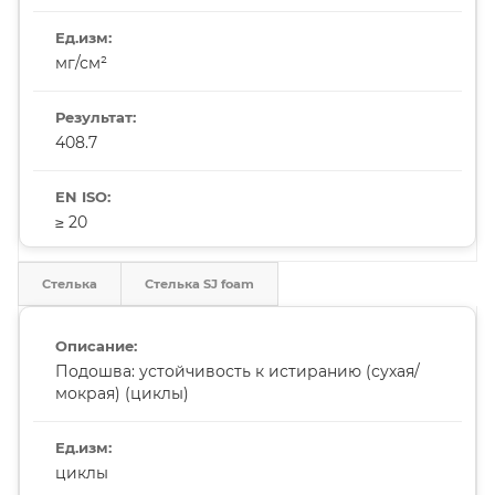
мг/см²
408.7
≥ 20
Стелька
Стелька SJ foam
Подошва: устойчивость к истиранию (сухая/
мокрая) (циклы)
циклы