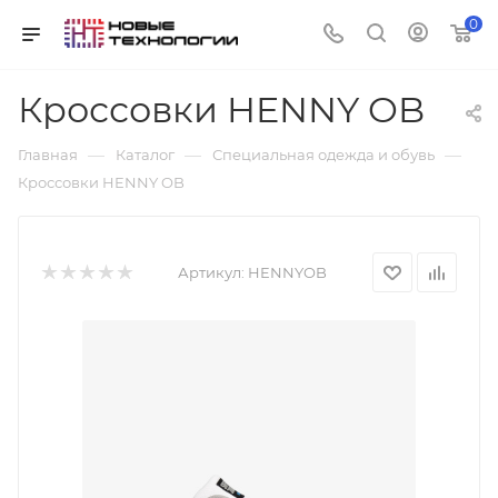
0
Кроссовки HENNY OB
—
—
—
Главная
Каталог
Специальная одежда и обувь
Кроссовки HENNY OB
Артикул:
HENNYOB