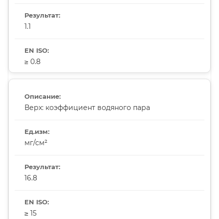
1.1
≥ 0.8
Верх: коэффициент водяного пара
мг/см²
16.8
≥ 15