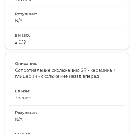
N/A
≥ 0.19
Сопротивление скольжению SR - керамика +
глицерин - скольжение назад вперед
Трение
N/A