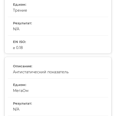
Трение
N/A
≥ 0.18
Антистатический показатель
МегаОм
N/A