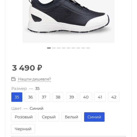
3 490
₽
Нашли дешевле?
Размер
—
35
35
36
37
38
39
40
41
42
Цвет
—
Синий
Розовый
Серый
Белый
Синий
Черный