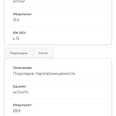
мг/см²
15.5
≥ 15
Подкладка
Сетка
Подкладка: паропроницаемость
мг/см²/ч
28.9