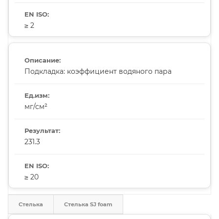
≥ 2
Подкладка: коэффициент водяного пара
мг/см²
231.3
≥ 20
Стелька
Стелька SJ foam