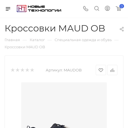
0
Кроссовки MAUD OB
—
—
—
Главная
Каталог
Специальная одежда и обувь
Кроссовки MAUD OB
Артикул:
MAUDOB