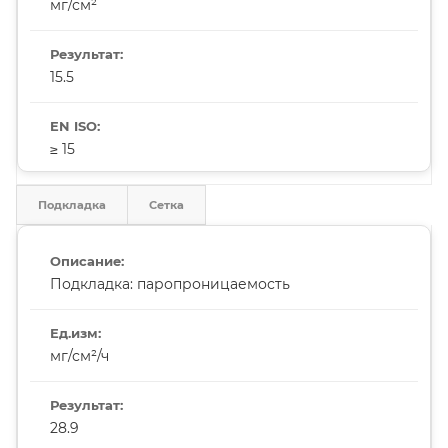
мг/см²
15.5
≥ 15
Подкладка
Сетка
Подкладка: паропроницаемость
мг/см²/ч
28.9