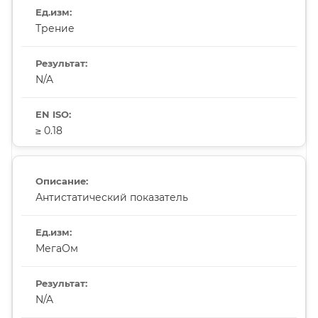
Трение
N/A
≥ 0.18
Антистатический показатель
МегаОм
N/A