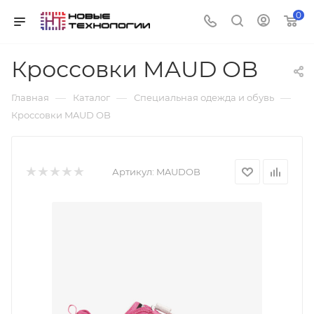
0
Кроссовки MAUD OB
—
—
—
Главная
Каталог
Специальная одежда и обувь
Кроссовки MAUD OB
Артикул:
MAUDOB