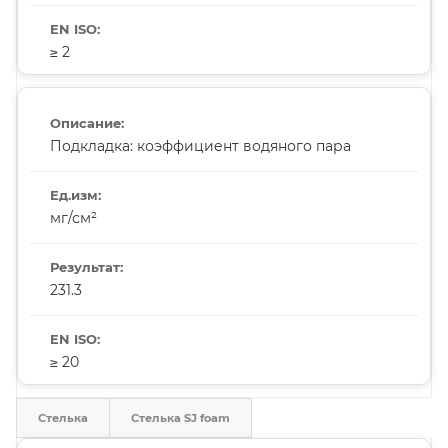
≥ 2
Подкладка: коэффициент водяного пара
мг/см²
231.3
≥ 20
Стелька
Стелька SJ foam