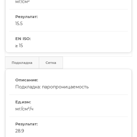
мг/см²
15.5
≥ 15
Подкладка
Сетка
Подкладка: паропроницаемость
мг/см²/ч
28.9