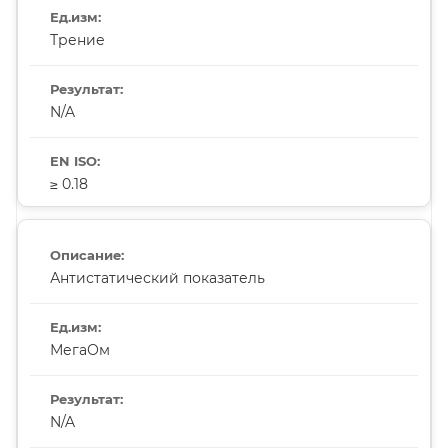
Трение
N/A
≥ 0.18
Антистатический показатель
МегаОм
N/A