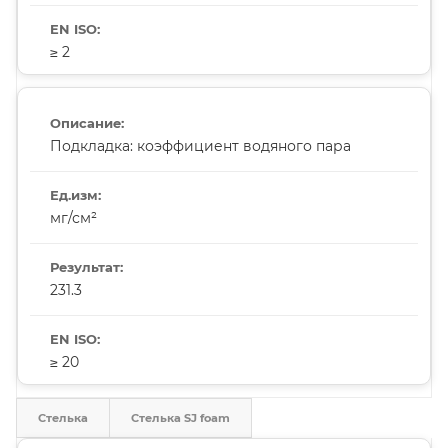
≥ 2
Подкладка: коэффициент водяного пара
мг/см²
231.3
≥ 20
Стелька
Стелька SJ foam