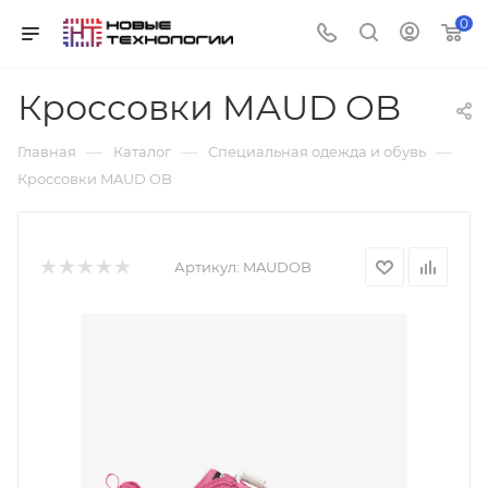
0
Кроссовки MAUD OB
—
—
—
Главная
Каталог
Специальная одежда и обувь
Кроссовки MAUD OB
Артикул:
MAUDOB