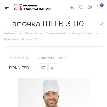
0
Шапочка ШП.К-3-110
—
—
—
Главная
Каталог
Специальная одежда и обувь
Шапочка ШП.К-3-110
Артикул:
ШПК3110
DOKA-ESD