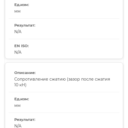
мм
N/A
N/A
Сопротивление сжатию (зазор после сжатия
10 кН)
мм
N/A