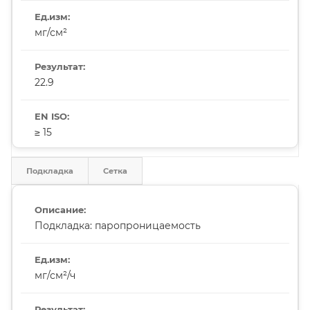
мг/см²
22.9
≥ 15
Подкладка
Сетка
Подкладка: паропроницаемость
мг/см²/ч