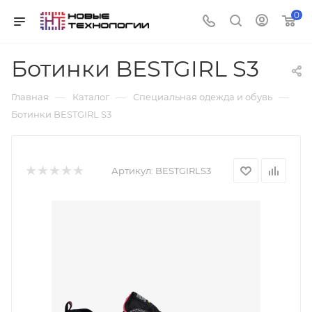
0
Ботинки BESTGIRL S3
—
—
—
Главная
Каталог
Специальная одежда и обувь
Ботинки BESTGIRL S3
Артикул:
BESTGIRLS3