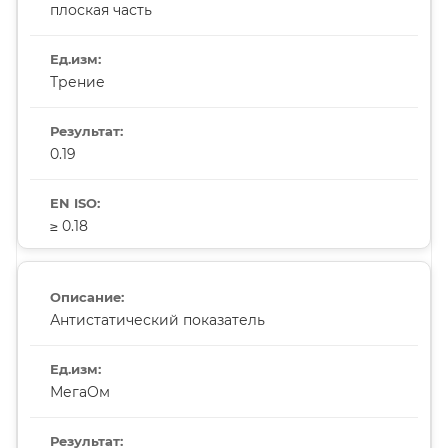
плоская часть
Трение
0.19
≥ 0.18
Антистатический показатель
МегаОм