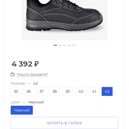
4 392
₽
Нашли дешевле?
Размер
—
42
35
36
37
38
39
40
41
42
Цвет
—
Черный
Черный
КУПИТЬ В 1 КЛИК