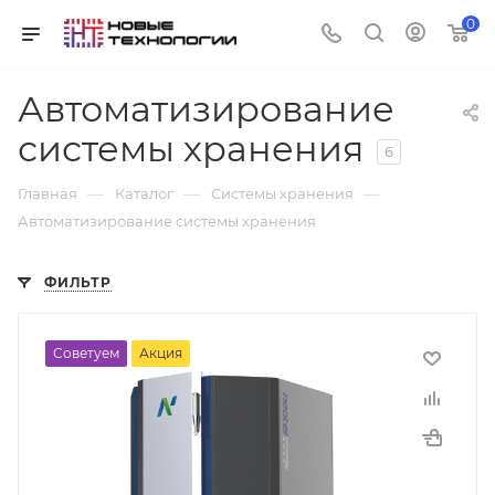
0
Автоматизирование
системы хранения
6
—
—
—
Главная
Каталог
Системы хранения
Автоматизирование системы хранения
ФИЛЬТР
Советуем
Акция