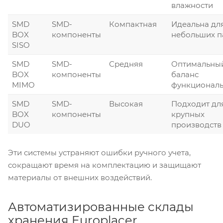
влажности
SMD
SMD-
Компактная
Идеальна дл
BOX
компоненты
небольших п
SISO
SMD
SMD-
Средняя
Оптимальны
BOX
компоненты
баланс
MIMO
функциональ
SMD
SMD-
Высокая
Подходит дл
BOX
компоненты
крупных
DUO
производств
Эти системы устраняют ошибки ручного учета,
сокращают время на комплектацию и защищают
материалы от внешних воздействий.
Автоматизированные склады
хранения Europlacer