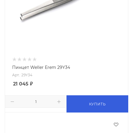
Пинцет Weller Erem 29Y34
Арт.: 29Y34
21 045
₽
КУПИТЬ