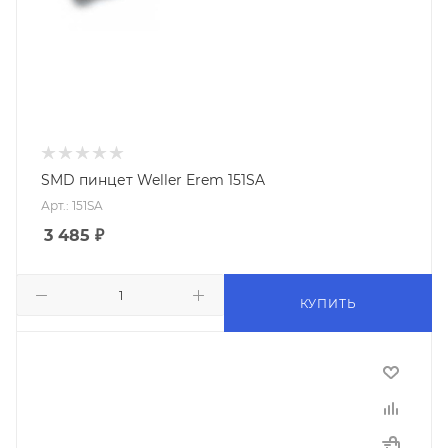
SMD пинцет Weller Erem 151SA
Арт.: 151SA
3 485
₽
КУПИТЬ