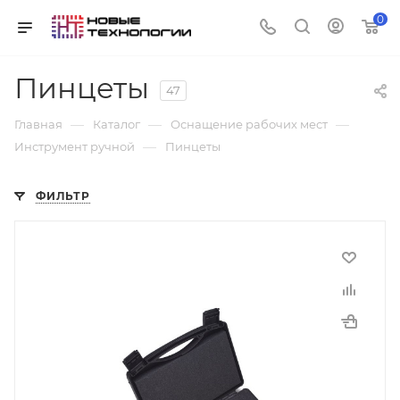
0
Пинцеты
47
—
—
—
Главная
Каталог
Оснащение рабочих мест
—
Инструмент ручной
Пинцеты
ФИЛЬТР