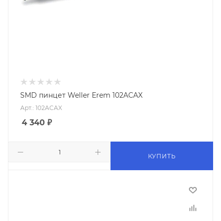
SMD пинцет Weller Erem 102ACAX
Арт.: 102ACAX
4 340
₽
КУПИТЬ