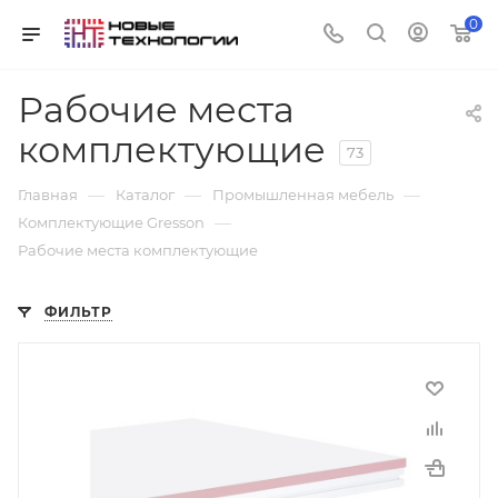
0
Рабочие места
комплектующие
73
—
—
—
Главная
Каталог
Промышленная мебель
—
Комплектующие Gresson
Рабочие места комплектующие
ФИЛЬТР