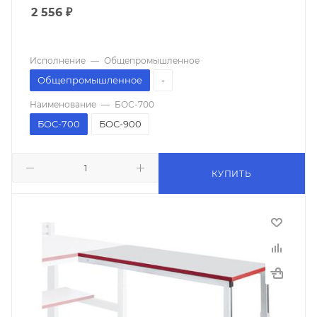
2 556
₽
Исполнение
—
Общепромышленное
Общепромышленное
-
Наименование
—
БОС-700
БОС-700
БОС-900
КУПИТЬ