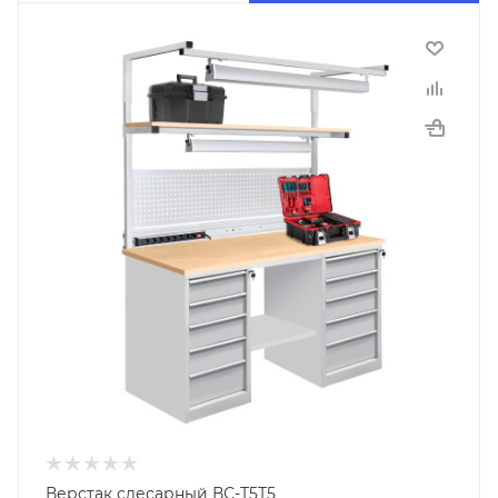
Верстак слесарный ВС-Т5Т5