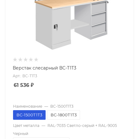
Верстак слесарный ВС-Т1Т3
Арт.: ВС-Т1Т3
61 536
₽
Наименование
—
ВС-1500Т1Т3
ВС-1500Т1Т3
ВС-1800Т1Т3
Цвет металла
—
RAL-7035 Светло-серый + RAL-9005
Черный