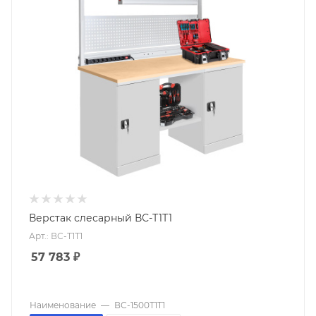
Верстак слесарный ВС-Т1Т1
Арт.: ВС-Т1Т1
57 783
₽
Наименование
—
ВС-1500Т1Т1