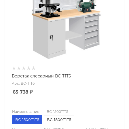
Верстак слесарный ВС-Т1Т5
Арт.: ВС-Т1Т6
65 738
₽
Наименование
—
ВС-1500Т1Т5
ВС-1500Т1Т5
ВС-1800Т1Т5