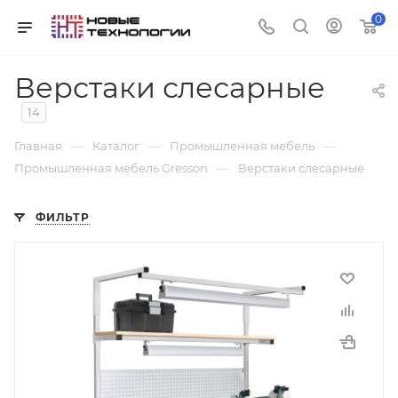
0
Верстаки слесарные
14
—
—
—
Главная
Каталог
Промышленная мебель
—
Промышленная мебель Gresson
Верстаки слесарные
ФИЛЬТР