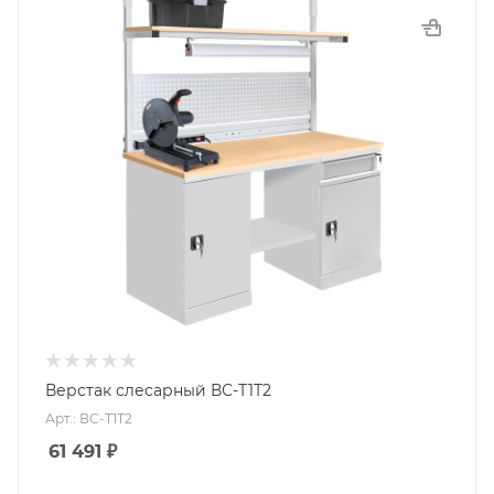
Верстак слесарный ВС-Т1Т2
Арт.: ВС-Т1Т2
61 491
₽