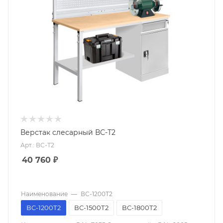
Верстак слесарный ВС-Т2
Арт.: ВС-Т2
40 760
₽
Наименование
—
ВС-1200Т2
ВС-1200Т2
ВС-1500Т2
ВС-1800Т2