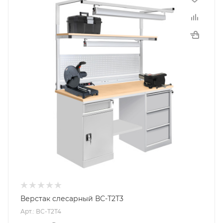
Верстак слесарный ВС-Т2Т3
Арт.: ВС-Т2Т4