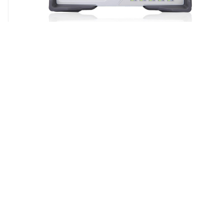
RIGOL M302 - цифровая система сбора данных и
коммутации с мультиметром
Арт.: M302
230 173
₽
Акция