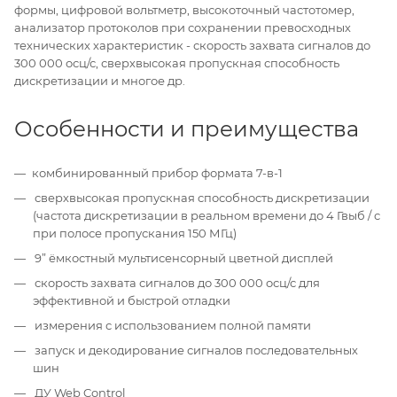
формы, цифровой вольтметр, высокоточный частотомер,
анализатор протоколов при сохранении превосходных
технических характеристик - скорость захвата сигналов до
300 000 осц/с, сверхвысокая пропускная способность
дискретизации и многое др.
Особенности и преимущества
комбинированный прибор формата 7-в-1
сверхвысокая пропускная способность дискретизации
(частота дискретизации в реальном времени до 4 Гвыб / с
при полосе пропускания 150 МГц)
9” ёмкостный мультисенсорный цветной дисплей
скорость захвата сигналов до 300 000 осц/с для
эффективной и быстрой отладки
измерения с использованием полной памяти
запуск и декодирование сигналов последовательных
шин
ДУ Web Control