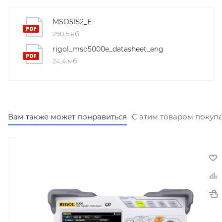
MSO5152_E
290,5 кб
rigol_mso5000e_datasheet_eng
24,4 мб
Вам также может понравиться
С этим товаром покуп