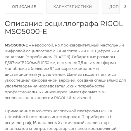
ОПИСАНИЕ
ХАРАКТЕРИСТИКИ
ДОПОЛНИ
Описание осциллографа RIGOL
MSO5000-E
MSO5000-E
– недорогой, но производительный настольный
цифровой осциллограф с 2 аналоговыми и 16 цифровыми
каналами (с пробником PLA2216). Габаритные размеры
Д367мм*В200мм*Ш130мм, вес менее 3,5 кг. Имеет формат
моноблока с большим 9” сенсорным экраном и
дистанционным управлением. Данная модель является
узкоспециализированной версией, создана специально для
удовлетворения исследовательских потребностей
профессиональных инженеров, имеет формат 7-в-1,
основана на технологии RIGOL Ultravision II.
Применение высокотехнологичной платформы RIGOL
Ultravision II позволило интегрировать 7 приборов в 1:
осциллограф, 16-канальный логический анализатор,
анализатор спектра, генератор сигналов произвольной