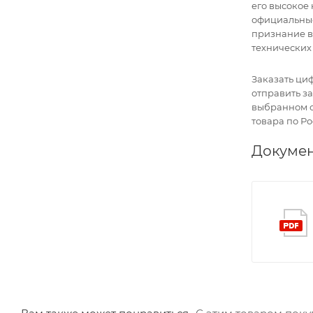
его высокое
официальные
признание в
технических
Заказать ци
отправить з
выбранном о
товара по Ро
Докуме