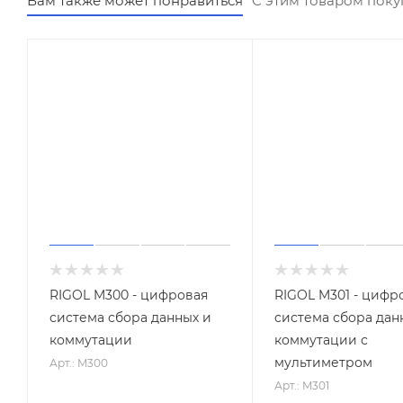
Вам также может понравиться
С этим товаром пок
RIGOL M300 - цифровая
RIGOL M301 - цифр
система сбора данных и
система сбора дан
коммутации
коммутации с
мультиметром
Арт.: M300
Арт.: M301