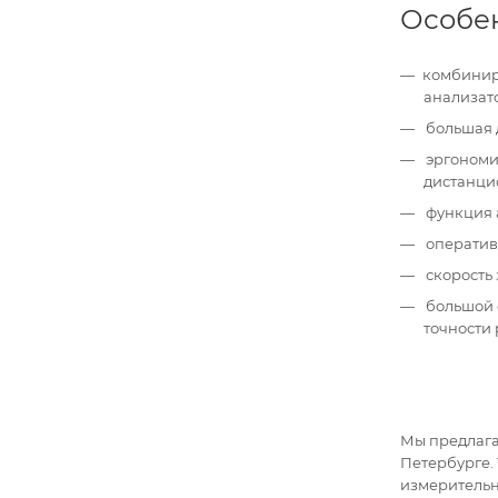
Особе
комбиниро
анализато
большая д
эргономи
дистанци
функция 
оператив
скорость 
большой е
точности
Мы предлага
Петербурге.
измерительн