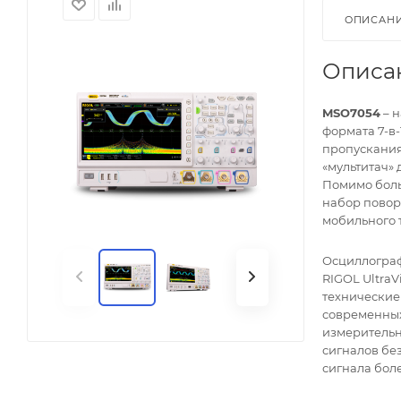
ОПИСАН
Описа
MSO7054
– 
формата 7-в
пропускания
«мультитач» 
Помимо боль
набор повор
мобильного 
Осциллограф
RIGOL UltraV
технические
современных
измерительн
сигналов бе
сигнала боле