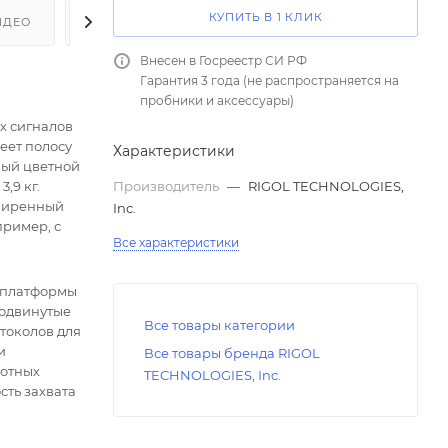
КУПИТЬ В 1 КЛИК
ИДЕО
ОТЗЫВЫ
КАК КУПИТЬ
ОПЛАТА
Внесен в Госреестр СИ РФ
Гарантия 3 года (не распространяется на
пробники и аксессуары)
х сигналов
еет полосу
Характеристики
ный цветной
,9 кг.
Производитель
—
RIGOL TECHNOLOGIES,
сширенный
Inc.
пример, с
Все характеристики
 платформы
родвинутые
Все товары категории
токолов для
и
Все товары бренда RIGOL
тотных
TECHNOLOGIES, Inc.
сть захвата