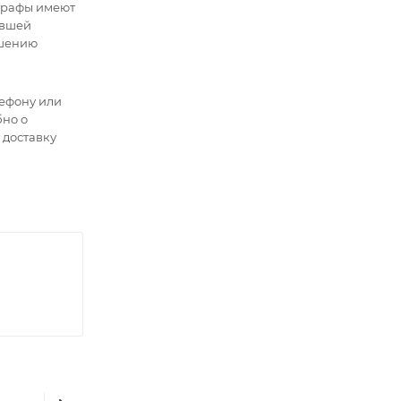
ографы имеют
ившей
ошению
лефону или
бно о
 доставку