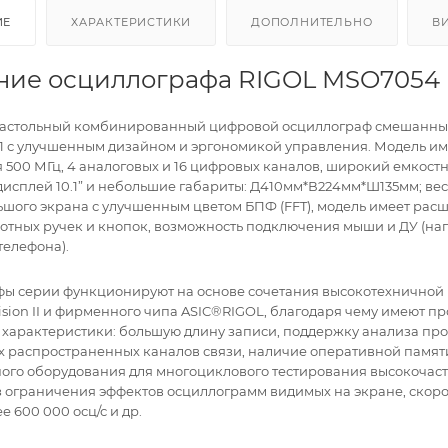
ИЕ
ХАРАКТЕРИСТИКИ
ДОПОЛНИТЕЛЬНО
В
ние осциллографа RIGOL MSO7054
настольный комбинированный цифровой осциллограф смешанны
-1 с улучшенным дизайном и эргономикой управления. Модель им
 500 МГц, 4 аналоговых и 16 цифровых каналов, широкий емкост
дисплей 10.1” и небольшие габариты: Д410мм*В224мм*Ш135мм; вес 3
шого экрана с улучшенным цветом БПФ (FFT), модель имеет ра
отных ручек и кнопок, возможность подключения мыши и ДУ (на
телефона).
ы серии функционируют на основе сочетания высокотехничной
ision II и фирменного чипа ASIC®RIGOL, благодаря чему имеют п
 характеристики: большую длину записи, поддержку анализа про
 распространенных каналов связи, наличие оперативной памят
ого оборудования для многоциклового тестирования высокочас
з ограничения эффектов осциллограмм видимых на экране, скоро
е 600 000 осц/с и др.