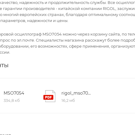
 качество, надежность и продолжительность службы. Все осцилл
 гарантии производителя - китайской компании RIGOL, заслуж
о многий европейских странах, благодаря оптимальному соотн
 параметров, надежности и цены.
фровой осциллограф MSO7054 можно через корзину сайта, по те
апрос по эл.почте. Специалисты магазина расскажут более подро
борудовании, его возможностях, сфере применения, организуют
ссии.
нты
MSO7054
rigol_mso7000_ds7000_datasheet_eng
334,8 кб
16,2 мб