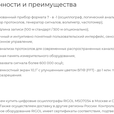
нности и преимущества
ванный прибор формата 7 - в -1 (осциллограф, логический анал
р протоколов, генератор сигналов, вольтметр, частотомер);
лина записи (100 м стандарт / 500 м опционально);
чный и интуитивно понятный пользовательский интерфейс, сенс
онное управление;
анализа протоколов для современных распространенных каналов
ная память измерительного оборудования;
захвата сигнала более 600 000 осц/с;
мкостный экран 10,1” с улучшенным цветом БПФ (FFT) - до 1 млн. 
 разрешения.
ем купить цифровые осциллографы RIGOL MSO7054 в Москве и С
 Также осуществляем доставку в другие регионы России. Контрол
ое оборудование RIGOL имеет сертификаты соответствия, подт