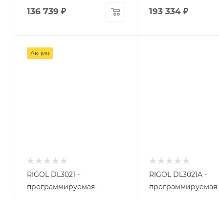
136 739
₽
193 334
₽
Акция
RIGOL DL3021 -
RIGOL DL3021A -
программируемая
программируемая
электронная нагрузка
электронная нагру
Арт.: DL3021
Арт.: DL3021A