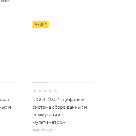
упают
Акция
овая
RIGOL M302 - цифровая
ных и
система сбора данных и
коммутации с
мультиметром
Арт.: M302