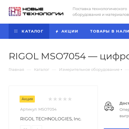
Поставка технологического
оборудования и материалов
КАТАЛОГ
АКЦИИ
ТОВАРЫ В НАЛ
RIGOL MSO7054 — цифро
—
—
—
Главная
Каталог
Измерительное оборудование
Акция
Дост
Артикул:
MSO7054
Опер
выгр
RIGOL TECHNOLOGIES, Inc.