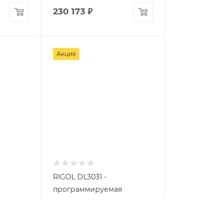
230 173
₽
Акция
RIGOL DL3031 -
программируемая
зка
электронная нагрузка
Арт.: DL3031