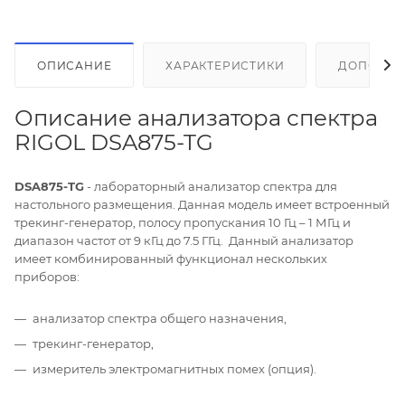
ОПИСАНИЕ
ХАРАКТЕРИСТИКИ
ДОПОЛНИ
Описание анализатора спектра
RIGOL DSA875-TG
DSA875-TG
- лабораторный анализатор спектра для
настольного размещения. Данная модель имеет встроенный
трекинг-генератор, полосу пропускания 10 Гц – 1 МГц и
диапазон частот от 9 кГц до 7.5 ГГц. Данный анализатор
имеет комбинированный функционал нескольких
приборов:
анализатор спектра общего назначения,
трекинг-генератор,
измеритель электромагнитных помех (опция).