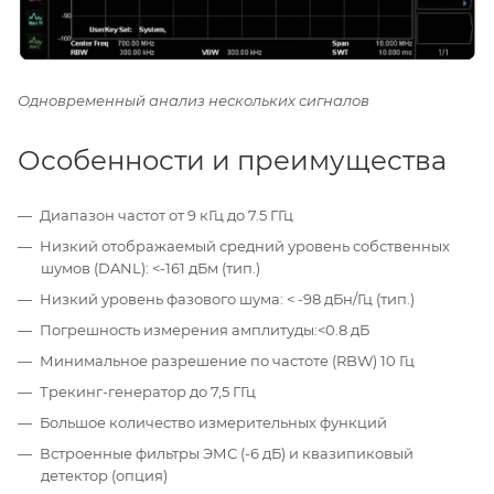
Одновременный анализ нескольких сигналов
Особенности и преимущества
Диапазон частот от 9 кГц до 7.5 ГГц
Низкий отображаемый средний уровень собственных
шумов (DANL): <-161 дБм (тип.)
Низкий уровень фазового шума: < -98 дБн/Гц (тип.)
Погрешность измерения амплитуды:<0.8 дБ
Минимальное разрешение по частоте (RBW) 10 Гц
Трекинг-генератор до 7,5 ГГц
Большое количество измерительных функций
Встроенные фильтры ЭМС (-6 дБ) и квазипиковый
детектор (опция)