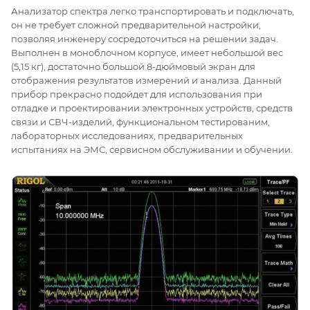
Анализатор спектра легко транспортировать и подключать,
он не требует сложной предварительной настройки,
позволяя инженеру сосредоточиться на решении задач.
Выполнен в моноблочном корпусе, имеет небольшой вес
(5,15 кг), достаточно большой 8-дюймовый экран для
отображения результатов измерений и анализа. Данный
прибор прекрасно подойдет для использования при
отладке и проектировании электронных устройств, средств
связи и СВЧ-изделий, функциональном тестированим,
лабораторных исследованиях, предварительных
испытаниях на ЭМС, сервисном обслуживании и обучении.