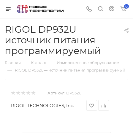
0
RIGOL DP932U—
источник питания
программируемый
—
—
Главная
Каталог
Измерительное оборудование
—
RIGOL DP932U— источник питания программируемый
Артикул:
DP932U
RIGOL TECHNOLOGIES, Inc.