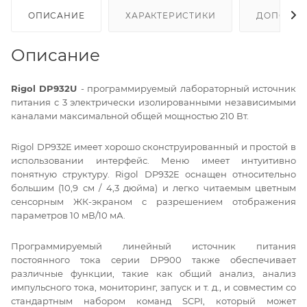
ОПИСАНИЕ
ХАРАКТЕРИСТИКИ
ДОПОЛНИ
Описание
Rigol DP932U
- программируемый лабораторный источник
питания с 3 электрически изолированными независимыми
каналами максимальной общей мощностью 210 Вт.
Rigol DP932E имеет хорошо сконструированный и простой в
использовании интерфейс. Меню имеет интуитивно
понятную структуру. Rigol DP932E оснащен относительно
большим (10,9 см / 4,3 дюйма) и легко читаемым цветным
сенсорным ЖК-экраном c разрешением отображения
параметров 10 мВ/10 мА.
Программируемый линейный источник питания
постоянного тока серии DP900 также обеспечивает
различные функции, такие как общий анализ, анализ
импульсного тока, мониторинг, запуск и т. д., и совместим со
стандартным набором команд SCPI, который может