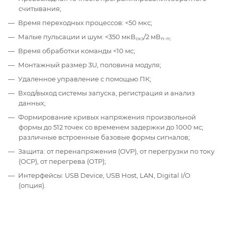
считывания;
Время переходных процессов: <50 мкс;
Малые пульсации и шум: <350 мкВ
/2 мВ
скз
п-п;
Время обработки команды <10 мс;
Монтажный размер 3U, половина модуля;
Удаленное управление с помощью ПК;
Вход/выход системы запуска, регистрация и анализ
данных;
Формирование кривых напряжения произвольной
формы до 512 точек со временем задержки до 1000 мс;
различные встроенные базовые формы сигналов;
Защита: от перенапряжения (OVP), от перегрузки по току
(OCP), от перегрева (OTP);
Интерфейсы: USB Device, USB Host, LAN, Digital I/O
(опция).