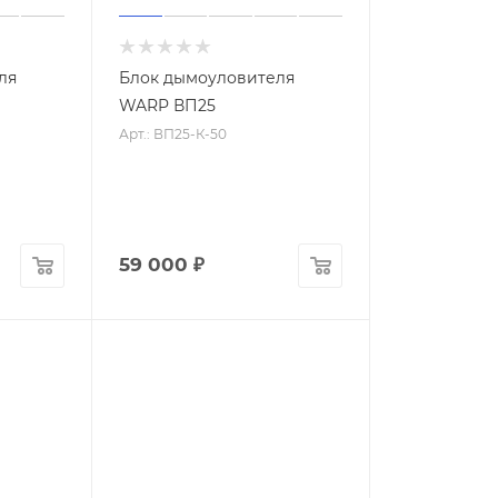
ля
Блок дымоуловителя
WARP ВП25
Арт.: ВП25-К-50
59 000
₽