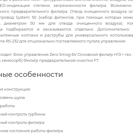
LED-индикация степени загрязненности фильтра. Возможн
ного предварительного фильтра. Отвод очищенного воздуха ос
провод System 50 (набор фитингов, при помощи которых можн
д диаметром 50 мм для отвода очищенного воздуха). Ко
да подбираются и заказываются отдельно. Дополнительно 
ытяжные колпаки и раструбы для универсального использова
та RS-232 для опционально поставляемого пульта управления.
ходит: Блок управления Zero Smog 6V Основной фильтр H13 + газ.
% хемосорб) Фильтр предварительной очистки F7.
ные особенности
я конструкция
ровень шума
 работы
ный контроль турбины
ный контроль фильтра
ние состояния работы фильтра