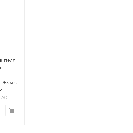
вителя
я
 75мм с
у
У-AC