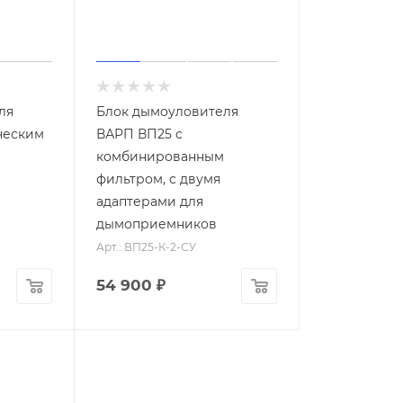
ля
Блок дымоуловителя
ческим
ВАРП ВП25 с
комбинированным
фильтром, с двумя
адаптерами для
дымоприемников
Арт.: ВП25-К-2-СУ
54 900
₽