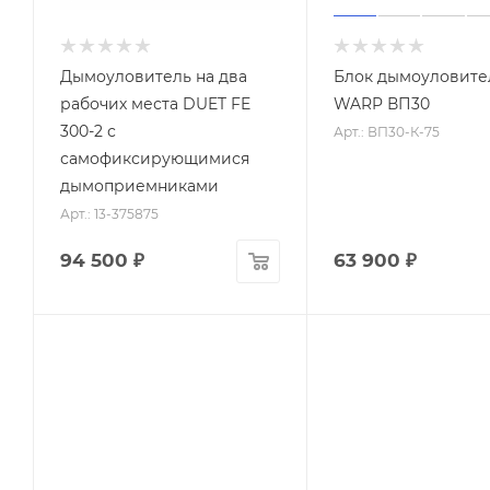
Дымоуловитель на два
Блок дымоуловите
рабочих места DUET FE
WARP ВП30
300-2 с
Арт.: ВП30-К-75
самофиксирующимися
дымоприемниками
Арт.: 13-375875
94 500
₽
63 900
₽