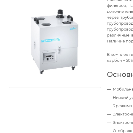
фильтров, 
дополнитель
через трубо
трубопрово
трубопрово
различные в
Наличие пор
В комплект в
карбон + 50
Основ
Мобильна
Низкий у
3 режима
Электрон
Электрон
Отображе