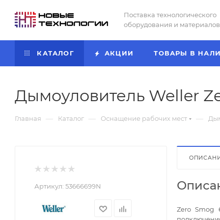
Поставка технологического
оборудования и материалов
КАТАЛОГ
АКЦИИ
ТОВАРЫ В НАЛ
Дымоуловитель Weller Z
—
—
—
Главная
Каталог
Оснащение рабочих мест
Дым
ОПИСАН
Описа
Артикул:
53666699N
Zero Smog 
подключения