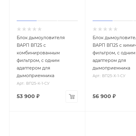
Блок дымоуловителя
Блок дымоуловите
ВАРП ВП25 с
ВАРП ВП25 с хими
комбинированным
фильтром, с одним
фильтром, с одним
адаптером для
адаптером для
дымоприемника
дымоприемника
Арт.: ВП25-Х-1-СУ
Арт.: ВП25-К-1-СУ
53 900
₽
56 900
₽