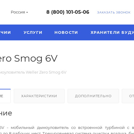
8 (800) 101-05-06
Россия
ЗАКАЗАТЬ ЗВОНОК
ИЧИИ
УСЛУГИ
НОВОСТИ
ХРАНИТЕЛИ БУД
ero Smog 6V
оуловитель Weller Zero Smog 6V
ИЕ
ХАРАКТЕРИСТИКИ
ДОПОЛНИТЕЛЬНО
О
ние
6V - мобильный дымоуловитель со встроенной турбиной с 
 до 8 рабочих мест. Трехуровневая система очистки воздуха, б