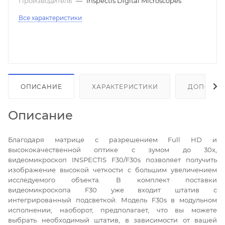
Производитель
—
Inspectis Digital Microscopes
Все характеристики
ОПИСАНИЕ
ХАРАКТЕРИСТИКИ
ДОПОЛНИ
Описание
Благодаря матрице с разрешением Full HD и
высококачественной оптике с зумом до 30х,
видеомикроскоп INSPECTIS F30/F30s позволяет получить
изображение высокой четкости с большим увеличением
исследуемого объекта. В комплект поставки
видеомикроскопа F30 уже входит штатив с
интегрированный подсветкой. Модель F30s в модульном
исполнении, наоборот, предполагает, что вы можете
выбрать необходимый штатив, в зависимости от вашей