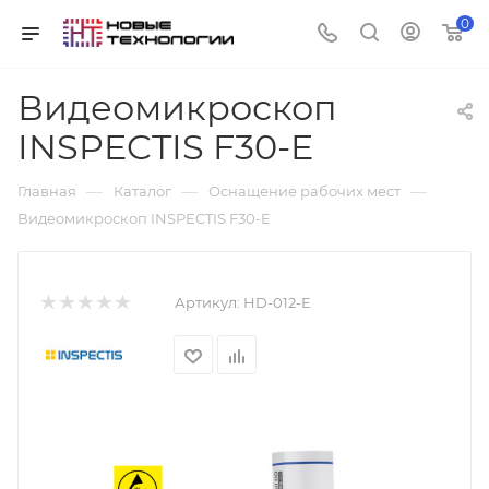
0
Видеомикроскоп
INSPECTIS F30-E
—
—
—
Главная
Каталог
Оснащение рабочих мест
Видеомикроскоп INSPECTIS F30-E
Артикул:
HD-012-E