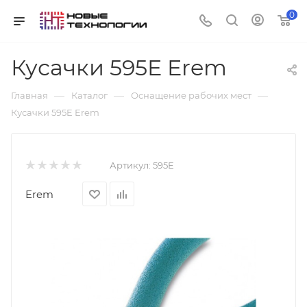
0
Кусачки 595E Erem
—
—
—
Главная
Каталог
Оснащение рабочих мест
Кусачки 595E Erem
Артикул:
595E
Erem