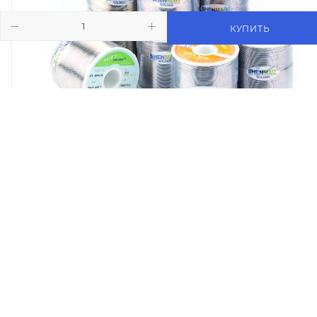
КУПИТЬ
Трубчатый cвинцовосодержащий припой SHENMAO
RH60-B катушка 500г
Арт.: RH60-B-500
3 523
₽