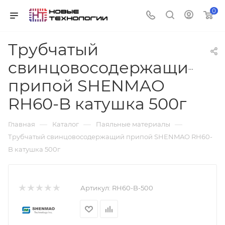
0
Трубчатый
cвинцовосодержащий
припой SHENMAO
RH60-B катушка 500г
—
—
—
Главная
Каталог
Паяльные материалы
Трубчатый cвинцовосодержащий припой SHENMAO RH60-
B катушка 500г
Артикул:
RH60-B-500