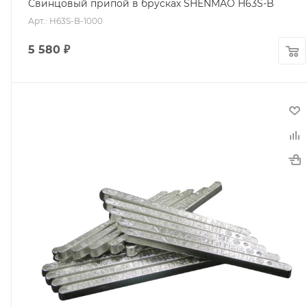
Свинцовый припой в брусках SHENMAO Н63S-B
Арт.: Н63S-B-1000
5 580
₽