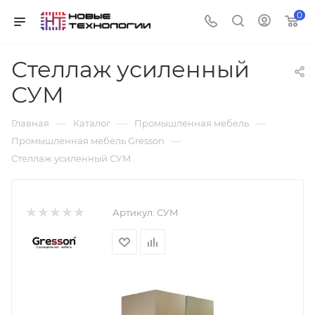
0
Стеллаж усиленный
СУМ
—
—
—
Главная
Каталог
Промышленная мебель
—
Промышленная мебель Gresson
Стеллаж усиленный СУМ
Артикул:
СУМ