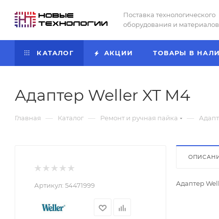
Поставка технологического
оборудования и материалов
КАТАЛОГ
АКЦИИ
ТОВАРЫ В НАЛ
Адаптер Weller XT M4
—
—
—
Главная
Каталог
Ремонт и ручная пайка
Адапт
ОПИСАН
Адаптер Well
Артикул:
54471999