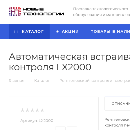
Поставка технологического
оборудования и материалов
КАТАЛОГ
АКЦИИ
ТОВАРЫ В НАЛ
Автоматическая встраив
контроля LX2000
—
—
Главная
Каталог
Рентгеновский контроль и томогр
ОПИСАН
Рентгеновск
Артикул:
LX2000
контроля печ