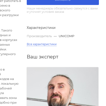
т работать в
рямо в
Наши менеджеры обязательно свяжутся с вами
вского
и уточнят условия заказа
и разгрузки
Характеристики
 Такого
дных и
Производитель
—
UNICOMP
в корпусах
Все характеристики
паяных
йки.
гулярного
Ваш эксперт
о в
й
кодов на
в локальную
рабочей
для
авать зоны
удобно при