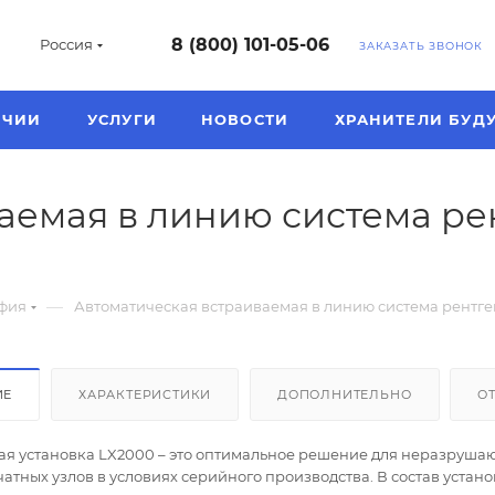
8 (800) 101-05-06
Россия
ЗАКАЗАТЬ ЗВОНОК
ИЧИИ
УСЛУГИ
НОВОСТИ
ХРАНИТЕЛИ БУД
аемая в линию система ре
—
афия
Автоматическая встраиваемая в линию система рентге
ИЕ
ХАРАКТЕРИСТИКИ
ДОПОЛНИТЕЛЬНО
О
ая установка LX2000 – это оптимальное решение для неразруша
атных узлов в условиях серийного производства. В состав устано