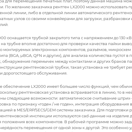
ра для перемещения печатных плат, поэтому данная машина може
ии. По желанию заказчика рентген LX2000 можно использовать п
енной линии, либо в отдельной линии автоматического рентгено
чатных узлов со своими конвейерами для загрузки, разбраковки 
лий.
00 оснащается трубкой закрытого типа с напряжением до 130 кВ.
на трубке вполне достаточно для проверки качества пайки выво
о монтируемых электронных компонентов, разъёмов, микросхем 
ипа (BGA, µBGA, QFN и других), для анализа количества пустот в 
, обнаружения перемычек между контактами и других браков па
нструкции рентгеновской трубки, такая установка не требует ре
 и дорогостоящего обслуживания.
 обеспечение LX2000 имеет большее число функций, чем обычн
оскольку рентгеновская установка встраивается в линию, то в не
ны следующие возможности: автоматическое считывание штрих-
ровка по признаку «годен / не годен», интеграция оборудования 
грацией в MES/ERP/SECS/GEM системы заказчика. Для подготовки 
ентгеновской инспекции используются cad-данные на изделие 
 положения всех компонентов. В рабочей программе можно зад
очерёдность перемещения от одной зоны к другой. Это особенно 