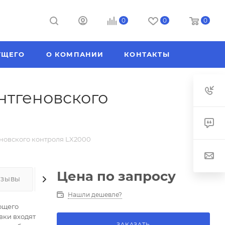
0
0
0
УЩЕГО
О КОМПАНИИ
КОНТАКТЫ
нтгеновского
новского контроля LX2000
Цена по запросу
ТЗЫВЫ
КАК КУПИТЬ
ОПЛАТА
ДОСТАВКА
Нашли дешевле?
ющего
вки входят
ЗАКАЗАТЬ