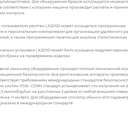
ультизаготовок. Для обнаружения браков используется множест
 в соответствии с которыми машина производит расчёты и прин
ии контроля.
а пользователя рентген LX2000 может оснащаться программным
м и персональным компьютером для организации удалённого ра
елий, а также программным пакетом для анализа статистических
нально установка LX2000 может быть оснащена модулем марки
го брака на проверяемом изделии.
вкой заказчику оборудование проходит полный технический кон
иационной безопасности. Все рентгеновские аппараты произво
тветствует требованиям международных стандартов безопасност
их систем. FDA– CDRH стандарт устанавливает, что излучения не
,5 миллибэр/час на расстоянии 2 дюйма от любой внешней повер
течка <1 мкЗв/ч). Для оборудования Unicomp обычно этот параметр
 указано в международном стандарте.