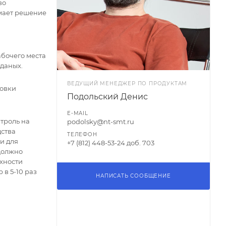
во
имает решение
бочего места
 даных.
ВЕДУЩИЙ МЕНЕДЖЕР ПО ПРОДУКТАМ
ровки
Подольский Денис
E-MAIL
троль на
podolsky@nt-smt.ru
дства
ТЕЛЕФОН
и для
+7 (812) 448-53-24 доб. 703
 должно
хности
 в 5-10 раз
НАПИСАТЬ СООБЩЕНИЕ