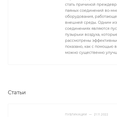
стать причиной преждевре
паяных соединений во‑мн
оборудования, работающе
внешней среды. Одним из
соединениях являются пу
пузырьки воздуха, которы
рассмотрены эффективные
показано, как с помощью 
можно существенно улучш
Статьи
ПУБЛИКАЦИИ
—
21.11.2022