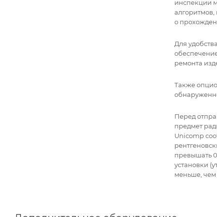
инспекции м
алгоритмов,
о прохожден
Для удобств
обеспечение
ремонта изд
Также опцио
обнаруженно
Перед отпра
предмет рад
Unicomp соо
рентгеновск
превышать 0
установки (у
меньше, чем