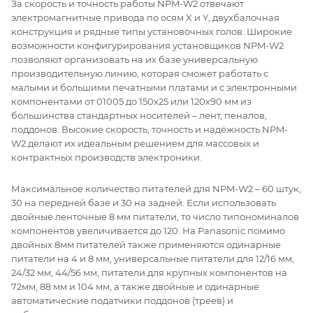
За скорость и точность работы NPM-W2 отвечают
электромагнитные привода по осям X и Y, двухбалочная
конструкция и рядные типы установочных голов. Широкие
возможности конфигурирования установщиков NPM-W2
позволяют организовать на их базе универсальную
производительную линию, которая сможет работать с
малыми и большими печатными платами и с электронными
компонентами от 01005 до 150х25 или 120х90 мм из
большинства стандартных носителей – лент, пеналов,
поддонов. Высокие скорость, точность и надёжность NPM-
W2 делают их идеальным решением для массовых и
контрактных производств электроники.
Максимальное количество питателей для NPM-W2 – 60 штук,
30 на передней базе и 30 на задней. Если использовать
двойные ленточные 8 мм питатели, то число типономиналов
компонентов увеличивается до 120. На Panasonic помимо
двойных 8мм питателей также применяются одинарные
питатели на 4 и 8 мм, универсальные питатели для 12/16 мм,
24/32 мм, 44/56 мм, питатели для крупных компонентов на
72мм, 88 мм и 104 мм, а также двойные и одинарные
автоматические податчики поддонов (треев) и