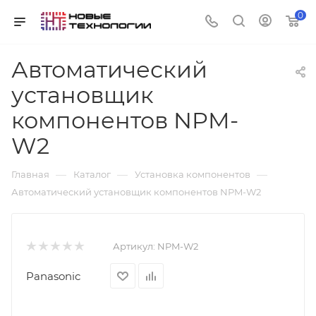
0
Автоматический
установщик
компонентов NPM-
W2
—
—
—
Главная
Каталог
Установка компонентов
Автоматический установщик компонентов NPM-W2
Артикул:
NPM-W2
Panasonic