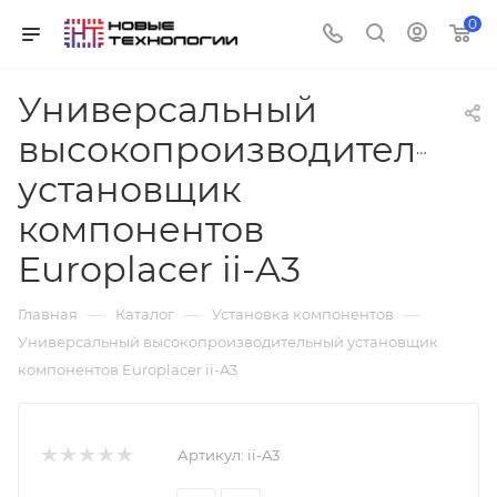
0
Универсальный
высокопроизводительны
установщик
компонентов
Europlacer ii-A3
—
—
—
Главная
Каталог
Установка компонентов
Универсальный высокопроизводительный установщик
компонентов Europlacer ii-A3
Артикул:
ii-A3