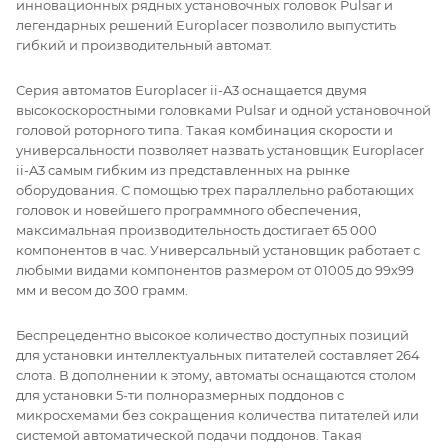
инновационных рядных установочных головок Pulsar и
легендарных решений Europlacer позволило выпустить
гибкий и производительный автомат.
Серия автоматов Europlacer ii-A3 оснащается двумя
высокоскоростными головками Pulsar и одной установочной
головой роторного типа. Такая комбинация скорости и
универсальности позволяет назвать установщик Europlacer
ii-A3 самым гибким из представленных на рынке
оборудования. С помощью трех параллельно работающих
головок и новейшего программного обеспечения,
максимальная производительность достигает 65 000
компонентов в час. Универсальный установщик работает с
любыми видами компонентов размером от 01005 до 99x99
мм и весом до 300 грамм.
Беспрецедентно высокое количество доступных позиций
для установки интеллектуальных питателей составляет 264
слота. В дополнении к этому, автоматы оснащаются столом
для установки 5-ти полноразмерных поддонов с
микросхемами без сокращения количества питателей или
системой автоматической подачи поддонов. Такая