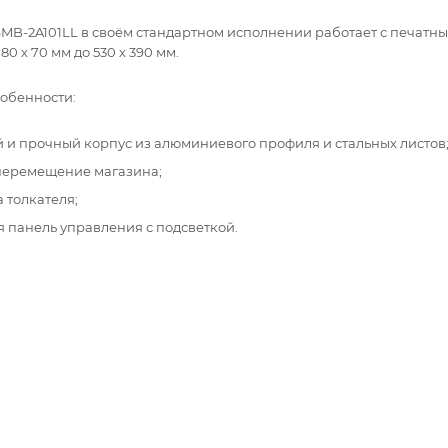
SMB-2A101LL в своём стандартном исполнении работает с печатн
80 х 70 мм до 530 х 390 мм.
обенности:
 и прочный корпус из алюминиевого профиля и стальных листов
перемещение магазина;
 толкателя;
 панель управления с подсветкой.