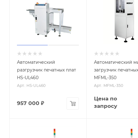
Автоматический
Автоматический м
разгрузчик печатных плат
загрузчик печатных
HS-UL460
MFML-350
Арт.: HS-UL460
Арт.: MFML-350
Цена по
957 000
₽
запросу