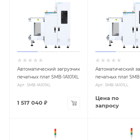
Автоматический загрузчик
Автоматический за
печатных плат SMB-1A101XL
печатных плат SMB-
Арт.: SMB-1A101XL
Арт.: SMB-1A101LL
Цена по
1 517 040
₽
запросу