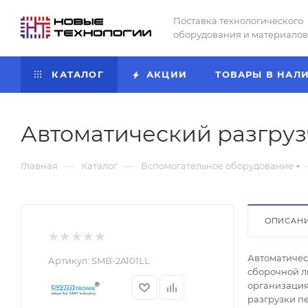
Поставка технологического
оборудования и материалов
КАТАЛОГ
АКЦИИ
ТОВАРЫ В НАЛ
Автоматический разгруз
—
—
Главная
Каталог
Вспомогательное оборудование
ОПИСАН
Автоматичес
Артикул:
SMB-2A101LL
сборочной л
организация
разгрузки п