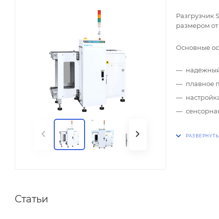
Разгрузчик 
размером от 
Основные ос
надёжный
плавное 
настройка
сенсорная
Статьи