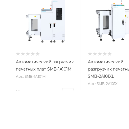
Автоматический загрузчик
Автоматический
печатных плат SMB-1A101M
разгрузчик печатн
SMB-2A101XL
Арт.: SMB-1A101M
Арт.: SMB-2A101XL
Цена по
1 607 760
₽
запросу