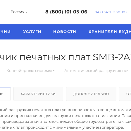
8 (800) 101-05-06
Россия
ЗАКАЗАТЬ ЗВОНОК
ИЧИИ
УСЛУГИ
НОВОСТИ
ХРАНИТЕЛИ БУД
чик печатных плат SMB-2A
—
—
Конвейерные системы
Автоматический разгрузчик печа
ИЕ
ХАРАКТЕРИСТИКИ
ДОПОЛНИТЕЛЬНО
О
кий разгрузчик печатных плат устанавливается в конце автома
инии и предназначен для выгрузки печатных плат из линии. Так
 производства значительно снижает общие трудозатраты, так ка
ечатных плат происходит с минимальным участием оператора.