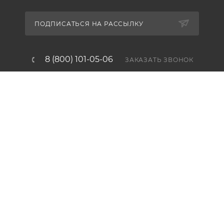
ПОДПИСАТЬСЯ НА РАССЫЛКУ
8 (800) 101-05-06
ЗАКАЗАТЬ ЗВОНОК
mail@nt-smt.ru
service@nt-smt.ru
Технопарк «Заозёрная», 196084, г.
Санкт-Петербург, ул. Заозёрная,
дом 8, офис 206
2012-2026 © ООО «Новые Технологии»