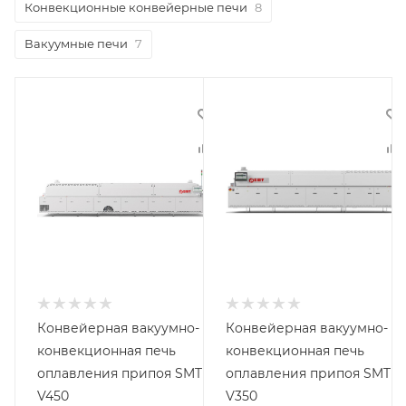
Конвекционные конвейерные печи
8
Вакуумные печи
7
Конвейерная вакуумно-
Конвейерная вакуумно-
конвекционная печь
конвекционная печь
MT
оплавления припоя SMT
оплавления припоя SMT
V450
V350