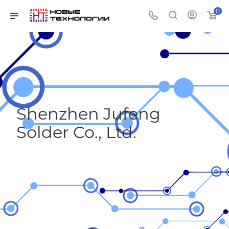
0
Shenzhen Jufeng
Solder Co., Ltd.