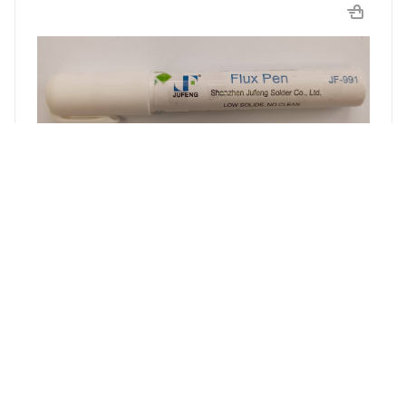
Флюс-карандаш не требующий отмывки JF-991,
ROL0
850
₽