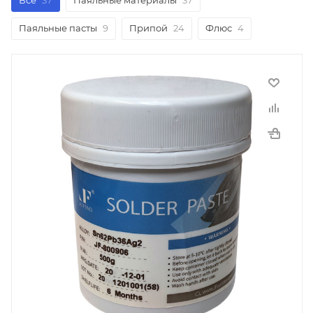
Все
37
Паяльные материалы
37
Паяльные пасты
9
Припой
24
Флюс
4