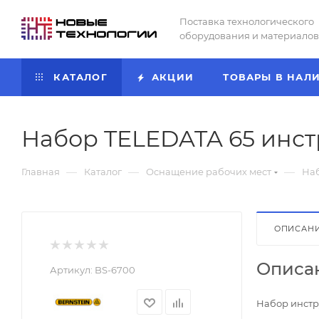
Поставка технологического
оборудования и материалов
КАТАЛОГ
АКЦИИ
ТОВАРЫ В НАЛ
Набор TELEDATA 65 инстр
—
—
—
Главная
Каталог
Оснащение рабочих мест
Наб
ОПИСАН
Описа
Артикул:
BS-6700
Набор инстр