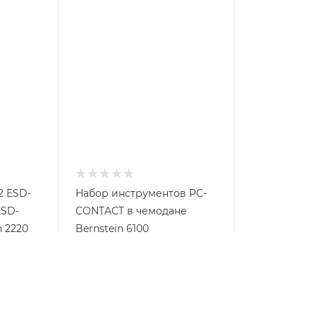
12 ESD-
Набор инструментов PC-
ESD-
CONTACT в чемодане
n 2220
Bernstein 6100
Арт.: BS-6100
Цена по
запросу