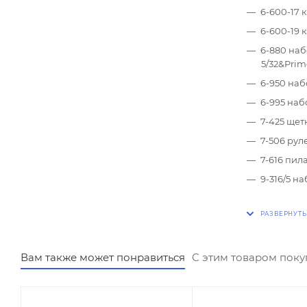
6-600-17
6-600-19
6-880 наб
5/32&Prim
6-950 набор
6-995 набор
7-425 щет
7-506 рул
7-616 пил
9-316/5 на
Вам также может понравиться
С этим товаром пок