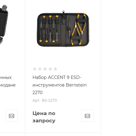
онных
Набор ACCENT 9 ESD-
емодане
инструментов Bernstein
2270
Арт.: BS-2270
Цена по
запросу