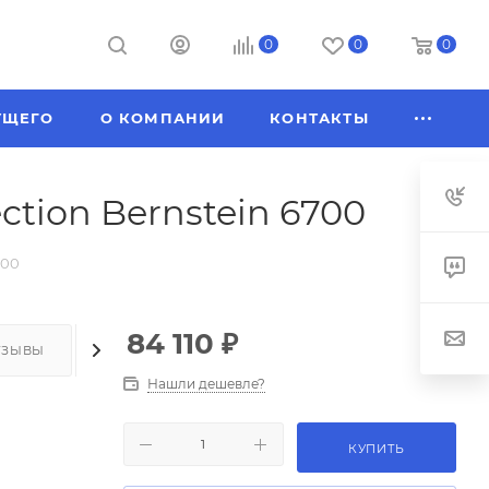
0
0
0
УЩЕГО
О КОМПАНИИ
КОНТАКТЫ
tion Bernstein 6700
700
84 110
₽
ТЗЫВЫ
КАК КУПИТЬ
ОПЛАТА
ДОСТАВКА
Нашли дешевле?
КУПИТЬ