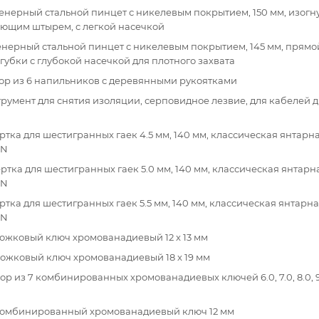
енерный стальной пинцет с никелевым покрытием, 150 мм, изогну
ющим штырем, с легкой насечкой
енерный стальной пинцет с никелевым покрытием, 145 мм, прям
губки с глубокой насечкой для плотного захвата
ор из 6 напильников с деревянными рукоятками
трумент для снятия изоляции, серповидное лезвие, для кабелей 
ертка для шестигранных гаек 4.5 мм, 140 мм, классическая янтарн
IN
ертка для шестигранных гаек 5.0 мм, 140 мм, классическая янтарн
IN
ертка для шестигранных гаек 5.5 мм, 140 мм, классическая янтарн
IN
рожковый ключ хромованадиевый 12 x 13 мм
рожковый ключ хромованадиевый 18 x 19 мм
ор из 7 комбинированных хромованадиевых ключей 6.0, 7.0, 8.0, 9.0,
 комбинированный хромованадиевый ключ 12 мм