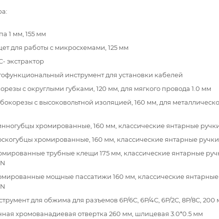
ра:
па 1 мм, 155 мм
цет для работы с микросхемами, 125 мм
C- экстрактор
огофункциональный инструмент для установки кабелей
окорезы с округлыми губками, 120 мм, для мягкого провода 1.0 мм
 бокорезы с высоковольтной изоляцией, 160 мм, для металлическ
линногубцы хромированные, 160 мм, классические янтарные руч
лоскогубцы хромированные, 160 мм, классические янтарные ручк
ромированные трубные клещи 175 мм, классические янтарные руч
IN
ромированные мощные пассатижи 160 мм, классические янтарные
IN
струмент для обжима для разъемов 6P/6C, 6P/4C, 6P/2C, 8P/8C, 200
нная хромованадиевая отвертка 260 мм, шлицевая 3.0*0.5 мм