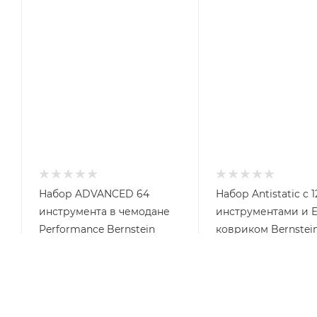
Набор ADVANCED 64
Набор Antistatic c 
инструмента в чемодане
инструментами и 
Performance Bernstein
ковриком Bernstei
5000 ADV
Арт.: BS-2220
Арт.: BS-5000 ADV
Цена по
Цена по
запросу
запросу