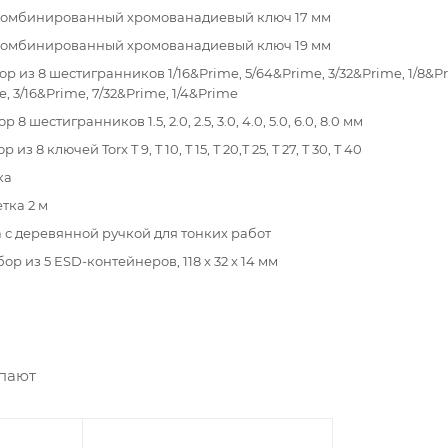
 комбинированный хромованадиевый ключ 17 мм
 комбинированный хромованадиевый ключ 19 мм
ор из 8 шестигранников 1/16&Prime, 5/64&Prime, 3/32&Prime, 1/8&P
e, 3/16&Prime, 7/32&Prime, 1/4&Prime
 8 шестигранников 1.5, 2.0, 2.5, 3.0, 4.0, 5.0, 6.0, 8.0 мм
 из 8 ключей Torx T 9, T 10, T 15, T 20,T 25, T 27, T 30, T 40
ка
етка 2 м
а с деревянной ручкой для тонких работ
бор из 5 ESD-контейнеров, 118 x 32 x 14 мм
упают