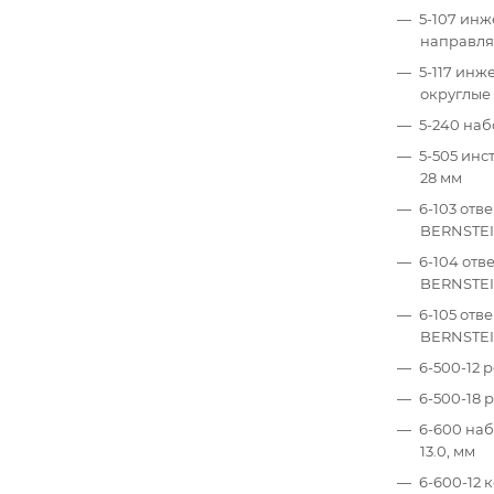
5-107 инж
направля
5-117 инж
округлые 
5-240 наб
5-505 инс
28 мм
6-103 отв
BERNSTE
6-104 отв
BERNSTE
6-105 отв
BERNSTE
6-500-12 
6-500-18 
6-600 наб
13.0, мм
6-600-12