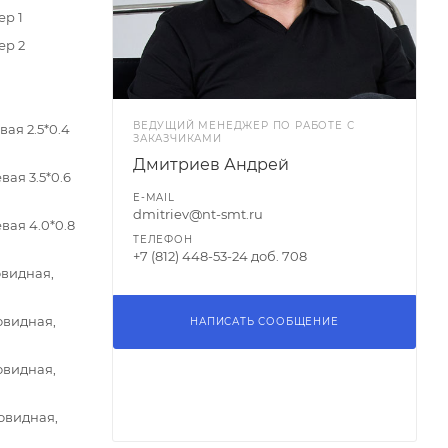
ер 1
ер 2
ВЕДУЩИЙ МЕНЕДЖЕР ПО РАБОТЕ С
ая 2.5*0.4
ЗАКАЗЧИКАМИ
Дмитриев Андрей
ая 3.5*0.6
E-MAIL
dmitriev@nt-smt.ru
вая 4.0*0.8
ТЕЛЕФОН
+7 (812) 448-53-24 доб. 708
овидная,
овидная,
НАПИСАТЬ СООБЩЕНИЕ
овидная,
овидная,