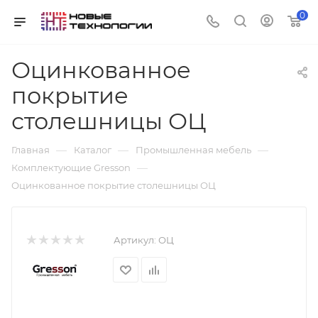
0
Оцинкованное
покрытие
столешницы ОЦ
—
—
—
Главная
Каталог
Промышленная мебель
—
Комплектующие Gresson
Оцинкованное покрытие столешницы ОЦ
Артикул:
ОЦ