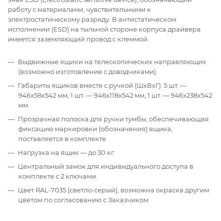
работу с материалами, чувствительными к
электростатическому разряду. В антистатическом
исполнении (ESD) на тыльной стороне корпуса драйвера
имеется заземляющий провод с клеммой.
Выдвижные ящики на телескопических направляющих
(возможно изготовление с доводчиками).
Габариты ящиков вместе с ручкой (ШхВхГ): 5 шт. —
946х58х542 мм, 1 шт. — 946х118х542 мм, 1 шт. — 946х238х542
мм.
Прозрачная полоска для ручки тумбы, обеспечивающая
фиксацию маркировки (обозначения) ящика,
поставляется в комплекте
Нагрузка на ящик — до 30 кг.
Центральный замок для индивидуального доступа в
комплекте с 2 ключами.
Цвет RAL-7035 (светло-серый), возможна окраска другим
цветом по согласованию с Заказчиком