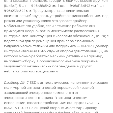
отличающихся по высоте. Габариты ящиков вместе с ручкой
(ШхВхГ): 5 шт. — 946х58х542 мм, 1 шт. — 946х118х542 мм, 1 шт. —
946х238х542 мм. Предусмотрена дополнительная
возможность оборудовать устройство приспособлением под
рохлю или установку колес, что сделает драйвер
мобильным: это удобно, если в течение рабочего дня
приходится неоднократно менять место расположения
инструментов. Конструкция с колесами обозначена ДИ-7K; с
подставкой для перемещения драйвера с помощью
гидравлической тележки или погрузчика — ДИ-7Р. Драйвер
инструментальный ДИ-7 служит опорой для столешницы, на
которой можно работать с мелкими деталями, например,
выполнять сборку. Порошково-полимерное покрытие
защищает от механических повреждений и других
неблагоприятных воздействий.
Драйвер ДИ-7 ESD в антистатическом исполнении окрашен
полимерной антистатической порошковой краской,
защищающей электронные компоненты от
электростатического заряда. В антистатическом
исполнении, согласно требованиям стандарта ГОСТ IEC
61340-5-1-2019, на лицевой стороне имеет маркировку —
знак ESD (Electrostatic sensitive device), обозначающий