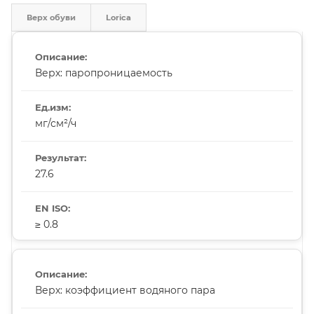
Верх обуви
Lorica
Верх: паропроницаемость
мг/см²/ч
27.6
≥ 0.8
Верх: коэффициент водяного пара