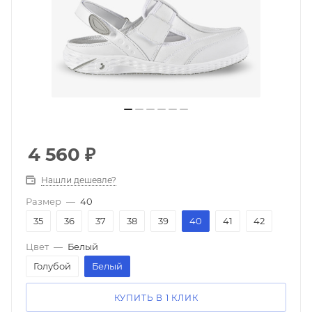
4 560
₽
Нашли дешевле?
Размер
—
40
35
36
37
38
39
40
41
42
Цвет
—
Белый
Голубой
Белый
КУПИТЬ В 1 КЛИК