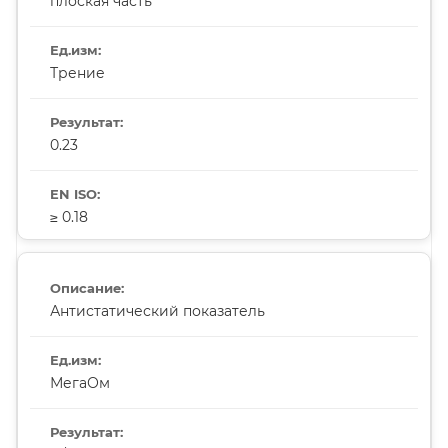
плоская часть
Трение
0.23
≥ 0.18
Антистатический показатель
МегаОм