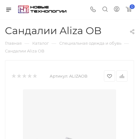
0
Cандалии Aliza OB
—
—
—
Главная
Каталог
Специальная одежда и обувь
Cандалии Aliza OB
Артикул:
ALIZAOB