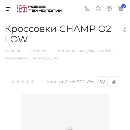
0
Кроссовки CHAMP O2
LOW
—
—
—
Главная
Каталог
Специальная одежда и обувь
Кроссовки CHAMP O2 LOW
Артикул:
CHAMPO2LOW