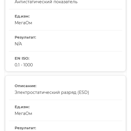
Антистатический показатель
МегаОм
N/A
0.1 - 1000
Электростатический разряд (ESD)
МегаОм