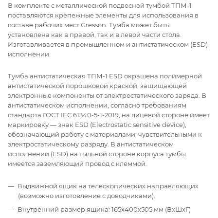
В комплекте с металлической подвесной тумбой ТПМ-1
поставляются крепежные элементы для использования в
составе рабочих мест Gresson. Тумба может быть
установлена как в правой, так и в левой части стола.
Изготавливается в промышленном и антистатическом (ESD)
исполнении.
Тумба антистатическая ТПМ-1 ESD окрашена полимерной
антистатической порошковой краской, защищающей
электронные компоненты от электростатического заряда. В
антистатическом исполнении, согласно требованиям
стандарта ГОСТ IEC 61340-5-1-2019, на лицевой стороне имеет
маркировку — знак ESD (Electrostatic sensitive device),
обозначающий работу с материалами, чувствительными к
электростатическому разряду. В антистатическом
исполнении (ESD) на тыльной стороне корпуса тумбы
имеется заземляющий провод с клеммой.
Выдвижной ящик на телескопических направляющих
(возможно изготовление с доводчиками).
Внутренний размер ящика: 165х400х505 мм (ВхШхГ)