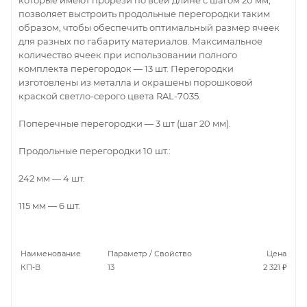
которые имеют прорези по всей длине с шагом 20 мм,
позволяет выстроить продольные перегородки таким
образом, чтобы обеспечить оптимальный размер ячеек
для разных по габариту материалов. Максимальное
количество ячеек при использовании полного
комплекта перегородок — 13 шт. Перегородки
изготовлены из металла и окрашены порошковой
краской светло-серого цвета RAL-7035.
Поперечные перегородки — 3 шт (шаг 20 мм).
Продольные перегородки 10 шт.:
242 мм — 4 шт.
115 мм — 6 шт.
Наименование
Параметр / Свойство
Цена
КП-В
13
2 321 ₽