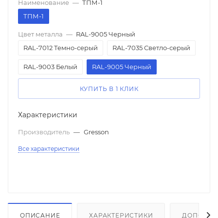
Наименование
—
ТПМ-1
ТПМ-1
Цвет металла
—
RAL-9005 Черный
RAL-7012 Темно-серый
RAL-7035 Светло-серый
RAL-9003 Белый
RAL-9005 Черный
КУПИТЬ В 1 КЛИК
Характеристики
Производитель
—
Gresson
Все характеристики
ОПИСАНИЕ
ХАРАКТЕРИСТИКИ
ДОПОЛНИ