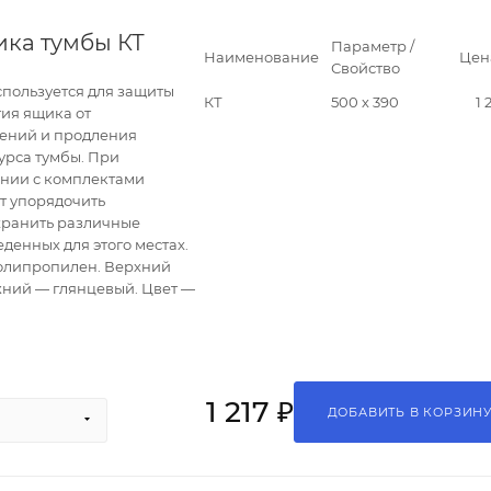
ика тумбы КТ
Параметр /
Наименование
Цен
Свойство
спользуется для защиты
КТ
500 х 390
1 
ия ящика от
ений и продления
урса тумбы. При
ании с комплектами
т упорядочить
хранить различные
еденных для этого местах.
олипропилен. Верхний
жний — глянцевый. Цвет —
1 217 ₽
ДОБАВИТЬ В КОРЗИН