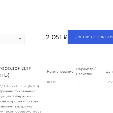
2 051 ₽
ДОБАВИТЬ В КОРЗИН
городок для
Параметр /
Наименование
Цен
п Б)
Свойство
КП-Б
11
2 2
ля ящика КП-Б (тип Б)
ядоченного хранения
рукция поперечных
имеют прорези по всей
озволяет выстроить
и таким образом, чтобы