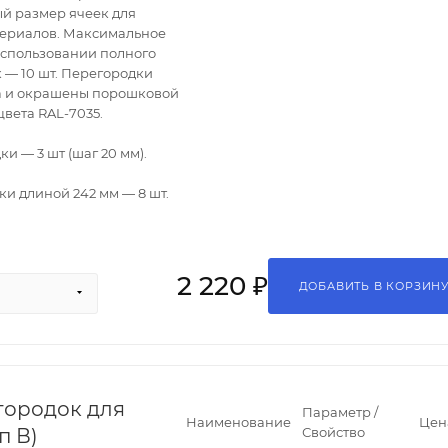
й размер ячеек для
териалов. Максимальное
использовании полного
 — 10 шт. Перегородки
ла и окрашены порошковой
цвета RAL-7035.
 — 3 шт (шаг 20 мм).
и длиной 242 мм — 8 шт.
2 220 ₽
ДОБАВИТЬ В КОРЗИН
городок для
Параметр /
Наименование
Цен
п В)
Свойство