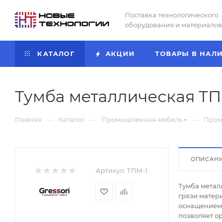
Поставка технологического
оборудования и материалов
КАТАЛОГ
АКЦИИ
ТОВАРЫ В НАЛ
Тумба металлическая ТП
—
—
—
Главная
Каталог
Промышленная мебель
Пром
ОПИСАН
Артикул:
ТПМ-1
Тумба метал
грязи матер
оснащением 
позволяет о