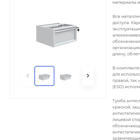
материалы и 
Все металли
доступа. Кар
эксплуатаци
алюминиевог
обозначения
организации,
длину, облег
В комплекте
для использо
правой, так 
(ESD) испол
Тумба антис
краской, за
антистатичес
лицевой стор
обозначающи
антистатиче
заземляющий