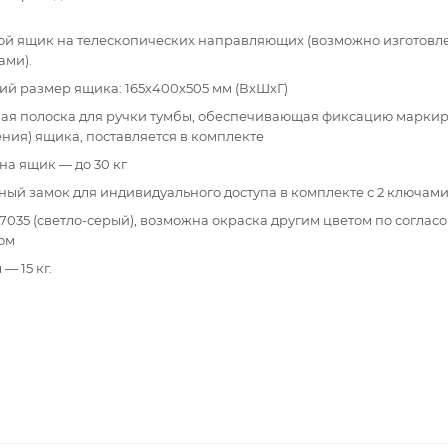
й ящик на телескопических направляющих (возможно изготовле
ами).
ий размер ящика: 165х400х505 мм (ВхШхГ)
ая полоска для ручки тумбы, обеспечивающая фиксацию марки
ния) ящика, поставляется в комплекте
на ящик — до 30 кг
ый замок для индивидуального доступа в комплекте с 2 ключами
7035 (светло-серый), возможна окраска другим цветом по соглас
ом
— 15 кг.