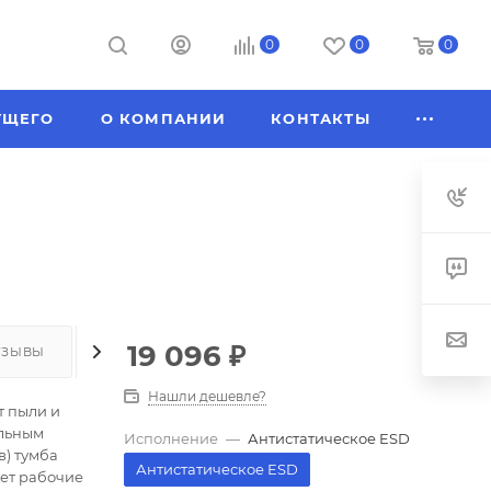
0
0
0
УЩЕГО
О КОМПАНИИ
КОНТАКТЫ
19 096
₽
ТЗЫВЫ
КАК КУПИТЬ
ОПЛАТА
ДОСТАВКА
Нашли дешевле?
т пыли и
ельным
Исполнение
—
Антистатическое ESD
) тумба
Антистатическое ESD
ает рабочие