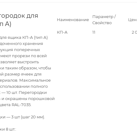
городок для
Параметр /
Наименование
Цен
п А)
Свойство
КП-А
11
2 
для ящика КП-А (тип А)
ядоченного хранения
рукция поперечных
имеют прорези по всей
озволяет выстроить
и таким образом, чтобы
й размер ячеек для
териалов. Максимальное
использовании полного
 — 10 шт. Перегородки
ла и окрашены порошковой
цвета RAL-7035.
 — 3 шт (шаг 20 мм).
и 8 шт.: