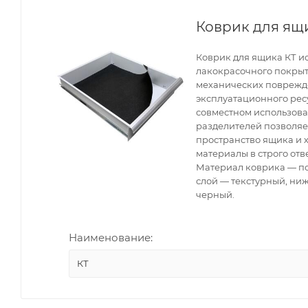
Коврик для ящ
Коврик для ящика КТ и
лакокрасочного покрыт
механических поврежд
эксплуатационного рес
совместном использов
разделителей позволяе
пространство ящика и 
материалы в строго отв
Материал коврика — п
слой — текстурный, ни
черный.
Наименование:
КТ