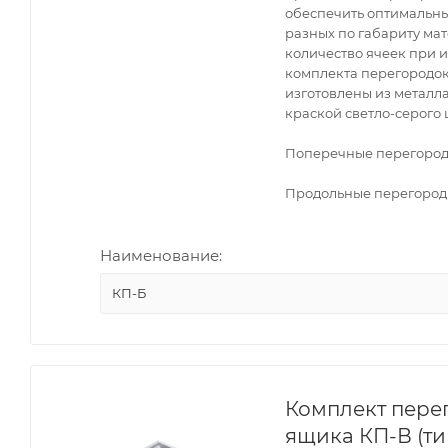
обеспечить оптимальны
разных по габариту ма
количество ячеек при 
комплекта перегородок
изготовлены из метал
краской светло-серого 
Поперечные перегородки
Продольные перегородк
Наименование:
КП-Б
Комплект пере
ящика КП-В (ти