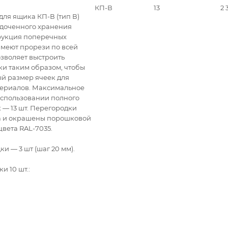
КП-В
13
2 
для ящика КП-В (тип В)
ядоченного хранения
рукция поперечных
имеют прорези по всей
озволяет выстроить
и таким образом, чтобы
й размер ячеек для
териалов. Максимальное
использовании полного
 — 13 шт. Перегородки
ла и окрашены порошковой
цвета RAL-7035.
 — 3 шт (шаг 20 мм).
и 10 шт.: