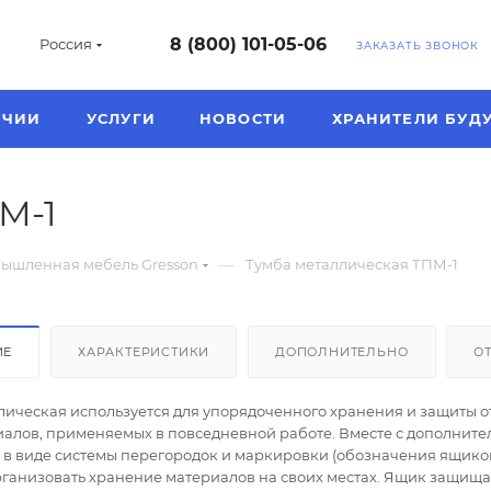
8 (800) 101-05-06
Россия
ЗАКАЗАТЬ ЗВОНОК
ИЧИИ
УСЛУГИ
НОВОСТИ
ХРАНИТЕЛИ БУД
М-1
—
ышленная мебель Gresson
Тумба металлическая ТПМ-1
ИЕ
ХАРАКТЕРИСТИКИ
ДОПОЛНИТЕЛЬНО
О
лическая используется для упорядоченного хранения и защиты о
иалов, применяемых в повседневной работе. Вместе с дополнит
в виде системы перегородок и маркировки (обозначения ящиков
рганизовать хранение материалов на своих местах. Ящик защищ