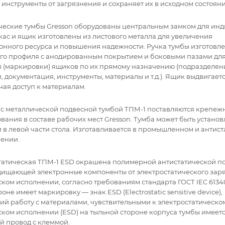
инструменты от загрязнения и сохраняет их в исходном состояни
ческие тумбы Gresson оборудованы центральным замком для ин
кас и ящик изготовлены из листового металла для увеличения
онного ресурса и повышения надежности. Ручка тумбы изготовле
о профиля с анодированным покрытием и боковыми пазами для
 (маркировки) ящиков по их прямому назначению (подразделен
 документация, инструменты, материалы и т.д.). Ящик выдвигаетс
чая доступ к материалам.
 с металлической подвесной тумбой ТПМ-1 поставляются крепеж
вания в составе рабочих мест Gresson. Тумба может быть установ
и в левой части стола. Изготавливается в промышленном и антис
нении.
татическая ТПМ-1 ESD окрашена полимерной антистатической 
щищающей электронные компоненты от электростатического заря
ком исполнении, согласно требованиям стандарта ГОСТ IEC 61340-
оне имеет маркировку — знак ESD (Electrostatic sensitive device),
й работу с материалами, чувствительными к электростатическом
ском исполнении (ESD) на тыльной стороне корпуса тумбы имеет
 провод с клеммой.