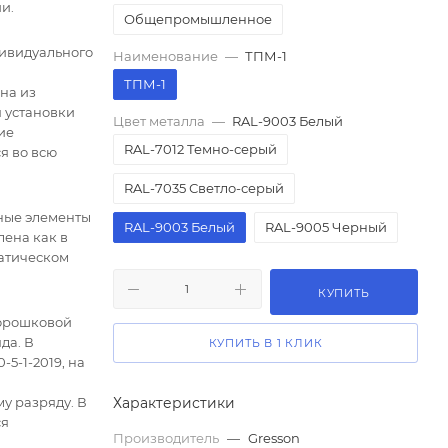
и.
Общепромышленное
дивидуального
Наименование
—
ТПМ-1
ТПМ-1
на из
 установки
Цвет металла
—
RAL-9003 Белый
ие
RAL-7012 Темно-серый
я во всю
RAL-7035 Светло-серый
ные элементы
RAL-9003 Белый
RAL-9005 Черный
лена как в
татическом
КУПИТЬ
порошковой
да. В
КУПИТЬ В 1 КЛИК
5-1-2019, на
у разряду. В
Характеристики
ся
Производитель
—
Gresson