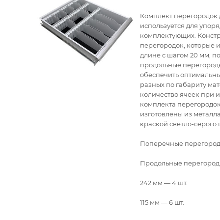
Комплект перегородок 
используется для упор
комплектующих. Конст
перегородок, которые 
длине с шагом 20 мм, п
продольные перегородк
обеспечить оптимальны
разных по габариту ма
количество ячеек при 
комплекта перегородок
изготовлены из метал
краской светло-серого 
Поперечные перегородки
Продольные перегородк
242 мм — 4 шт.
115 мм — 6 шт.