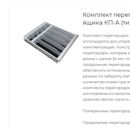
Комплект пере
ящика КП-А (ти
Комплект перегородок 
используется для упор
комплектующих. Конст
перегородок, которые 
длине с шагом 20 мм, п
продольные перегородк
обеспечить оптимальны
разных по габариту ма
количество ячеек при 
комплекта перегородок
изготовлены из метал
краской светло-серого 
Поперечные перегородки
Продольные перегородк