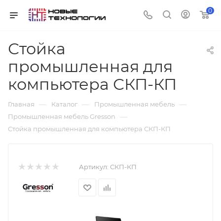
0
Стойка
промышленная для
компьютера СКП-КП
—
—
—
Главная
Каталог
Промышленная мебель
—
Промышленная мебель Gresson
Стойка промышленная для компьютера СКП-КП
Артикул:
СКП-КП