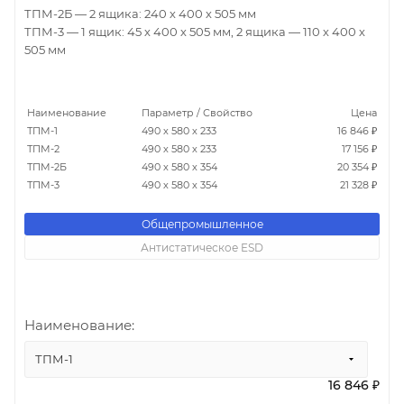
ТПМ-2Б — 2 ящика: 240 х 400 х 505 мм
ТПМ-3 — 1 ящик: 45 х 400 х 505 мм, 2 ящика — 110 х 400 х
505 мм
Наименование
Параметр / Свойство
Цена
ТПМ-1
490 х 580 х 233
16 846 ₽
ТПМ-2
490 х 580 х 233
17 156 ₽
ТПМ-2Б
490 х 580 х 354
20 354 ₽
ТПМ-3
490 х 580 х 354
21 328 ₽
Общепромышленное
Антистатическое ESD
Наименование:
ТПМ-1
16 846 ₽