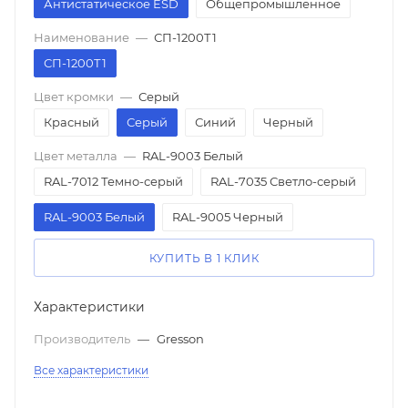
Антистатическое ESD
Общепромышленное
Наименование
—
СП-1200Т1
СП-1200Т1
Цвет кромки
—
Серый
Красный
Серый
Синий
Черный
Цвет металла
—
RAL-9003 Белый
RAL-7012 Темно-серый
RAL-7035 Светло-серый
RAL-9003 Белый
RAL-9005 Черный
КУПИТЬ В 1 КЛИК
Характеристики
Производитель
—
Gresson
Все характеристики