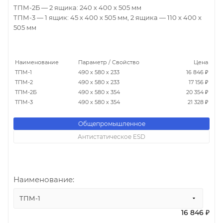
ТПМ-2Б — 2 ящика: 240 х 400 х 505 мм
ТПМ-3 — 1 ящик: 45 х 400 х 505 мм, 2 ящика — 110 х 400 х
505 мм
Наименование
Параметр / Свойство
Цена
ТПМ-1
490 х 580 х 233
16 846 ₽
ТПМ-2
490 х 580 х 233
17 156 ₽
ТПМ-2Б
490 х 580 х 354
20 354 ₽
ТПМ-3
490 х 580 х 354
21 328 ₽
Общепромышленное
Антистатическое ESD
Наименование:
ТПМ-1
16 846 ₽