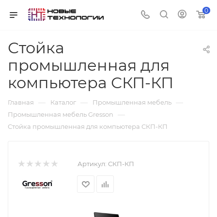
0
Стойка
промышленная для
компьютера СКП-КП
—
—
—
Главная
Каталог
Промышленная мебель
—
Промышленная мебель Gresson
Стойка промышленная для компьютера СКП-КП
Артикул:
СКП-КП