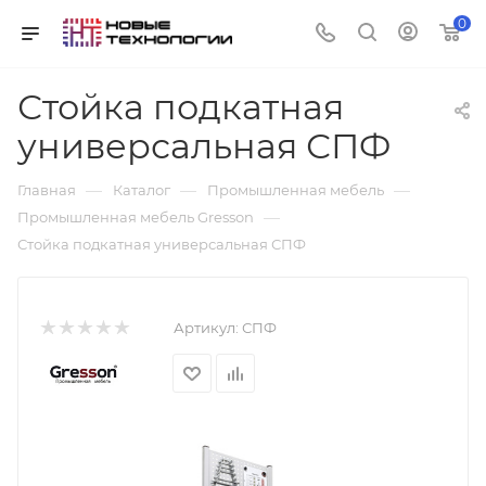
0
Стойка подкатная
универсальная СПФ
—
—
—
Главная
Каталог
Промышленная мебель
—
Промышленная мебель Gresson
Стойка подкатная универсальная СПФ
Артикул:
СПФ