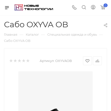
0
Сабо OXYVA OB
—
—
—
Главная
Каталог
Специальная одежда и обувь
Сабо OXYVA OB
Артикул:
OXYVAOB