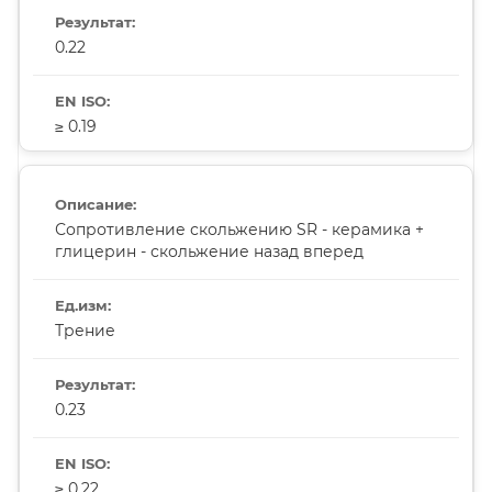
0.22
≥ 0.19
Сопротивление скольжению SR - керамика +
глицерин - скольжение назад вперед
Трение
0.23
≥ 0.22