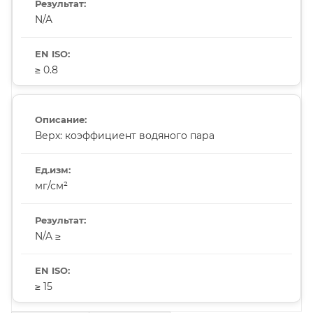
N/A
≥ 0.8
Верх: коэффициент водяного пара
мг/см²
N/A ≥
≥ 15