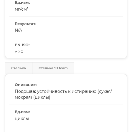
мг/см²
N/A
≥ 20
Стелька
Стелька SJ foam
Подошва: устойчивость к истиранию (сухая/
мокрая) (циклы)
циклы