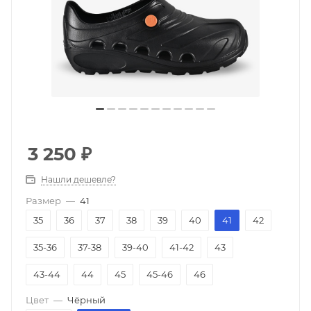
3 250
₽
Нашли дешевле?
Размер
—
41
35
36
37
38
39
40
41
42
35-36
37-38
39-40
41-42
43
43-44
44
45
45-46
46
Цвет
—
Чёрный