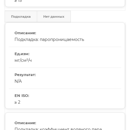
≥ 15
Подкладка
Нет данных
Подкладка: паропроницаемость
мг/см²/ч
N/A
≥ 2
Подкладка: коэффициент водяного пара