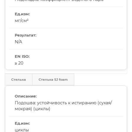
мг/см²
N/A
≥ 20
Стелька
Стелька SJ foam
Подошва: устойчивость к истиранию (сухая/
мокрая) (циклы)
циклы