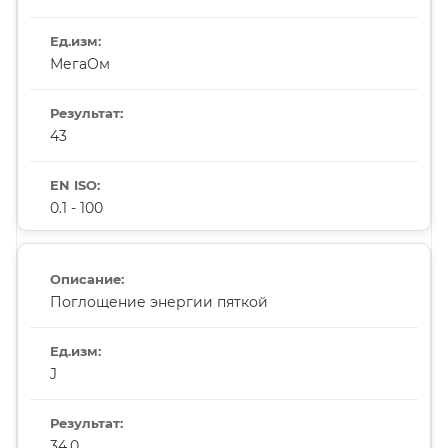
МегаОм
43
0.1 - 100
Поглощение энергии пяткой
J
34.0