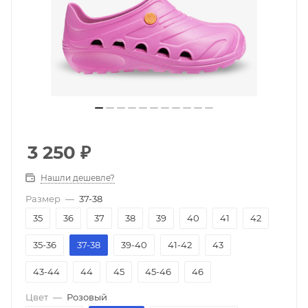
3 250
₽
Нашли дешевле?
Размер
—
37-38
35
36
37
38
39
40
41
42
35-36
37-38
39-40
41-42
43
43-44
44
45
45-46
46
Цвет
—
Розовый