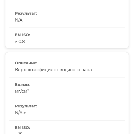
N/A
≥ 0.8
Верх: коэффициент водяного пара
мг/см²
N/A ≥