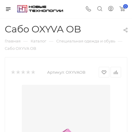
0
Сабо OXYVA OB
—
—
—
Главная
Каталог
Специальная одежда и обувь
Сабо OXYVA OB
Артикул:
OXYVAOB