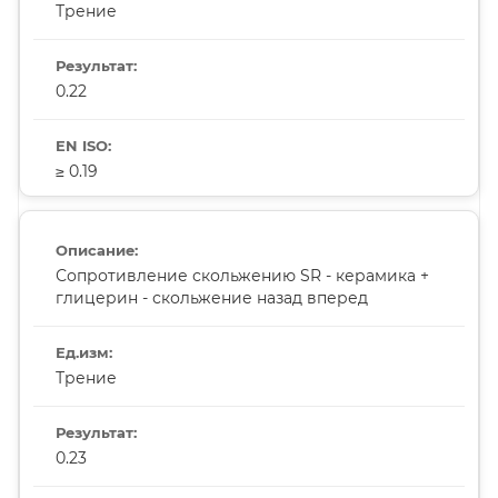
Трение
0.22
≥ 0.19
Сопротивление скольжению SR - керамика +
глицерин - скольжение назад вперед
Трение
0.23