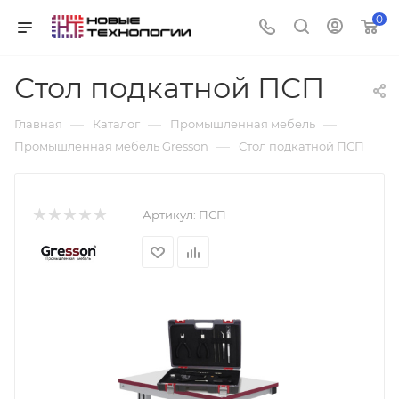
0
Стол подкатной ПСП
—
—
—
Главная
Каталог
Промышленная мебель
—
Промышленная мебель Gresson
Стол подкатной ПСП
Артикул:
ПСП