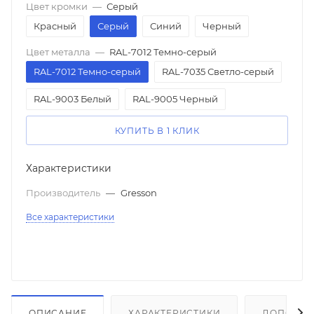
Цвет кромки
—
Серый
Красный
Серый
Синий
Черный
Цвет металла
—
RAL-7012 Темно-серый
RAL-7012 Темно-серый
RAL-7035 Светло-серый
RAL-9003 Белый
RAL-9005 Черный
КУПИТЬ В 1 КЛИК
Характеристики
Производитель
—
Gresson
Все характеристики
ОПИСАНИЕ
ХАРАКТЕРИСТИКИ
ДОПОЛНИ