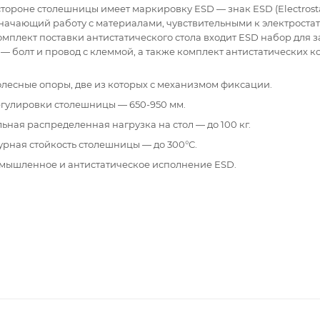
тороне столешницы имеет маркировку ESD — знак ESD (Electrostat
означающий работу с материалами, чувствительными к электроста
омплект поставки антистатического стола входит ESD набор для 
 болт и провод с клеммой, а также комплект антистатических ко
лесные опоры, две из которых с механизмом фиксации.
егулировки столешницы — 650-950 мм.
ная распределенная нагрузка на стол — до 100 кг.
рная стойкость столешницы — до 300°С.
ышленное и антистатическое исполнение ESD.