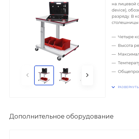
на лицевой с
device), об
разряду. В к
столешницы —
Четыре ко
Высота р
Максималь
Температу
Общепром
Дополнительное оборудование