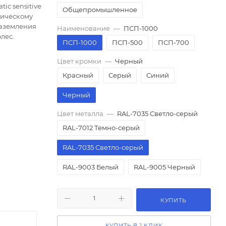
ic sensitive
Общепромышленное
тическому
заземления
Наименование
—
ПСП-1000
лес.
ПСП-1000
ПСП-500
ПСП-700
Цвет кромки
—
Черный
Красный
Серый
Синий
Черный
Цвет металла
—
RAL-7035 Светло-серый
RAL-7012 Темно-серый
RAL-7035 Светло-серый
RAL-9003 Белый
RAL-9005 Черный
КУПИТЬ
КУПИТЬ В 1 КЛИК