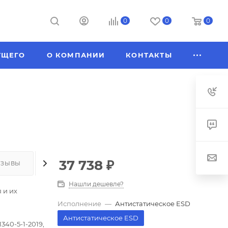
0
0
0
УЩЕГО
О КОМПАНИИ
КОНТАКТЫ
37 738
₽
ТЗЫВЫ
КАК КУПИТЬ
ОПЛАТА
ДОСТАВКА
Нашли дешевле?
 и их
Исполнение
—
Антистатическое ESD
Антистатическое ESD
340-5-1-2019,