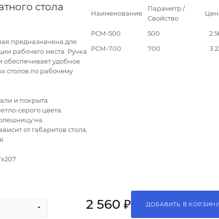
атного стола
Параметр /
Наименование
Цен
Свойство
РСМ-500
500
2 5
ная предназначена для
РСМ-700
700
3 2
ии рабочего места. Ручка
 и обеспечивает удобное
х столов по рабочему
тали и покрыта
етло-серого цвета.
толешницу на
висит от габаритов стола,
я.
7х207
2 560 ₽
ДОБАВИТЬ В КОРЗИН