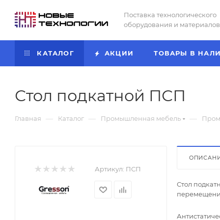
Поставка технологического
оборудования и материалов
КАТАЛОГ
АКЦИИ
ТОВАРЫ В НАЛ
Стол подкатной ПСП
—
—
—
Главная
Каталог
Промышленная мебель
Пром
ОПИСАН
Артикул:
ПСП
Стол подкат
перемещения
Антистатичес