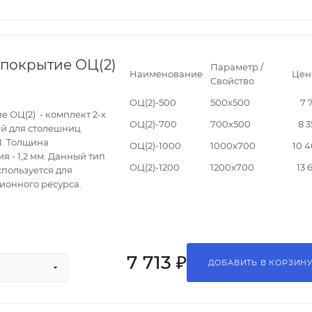
покрытие ОЦ(2)
Параметр /
Наименование
Цен
Свойство
ОЦ(2)-500
500х500
7 
 ОЦ(2) - комплект 2-х
ОЦ(2)-700
700х500
8 3
й для столешниц
П. Толщина
ОЦ(2)-1000
1000х700
10 4
 - 1,2 мм. Данный тип
ОЦ(2)-1200
1200х700
13 
пользуется для
ионного ресурса.
7 713 ₽
ДОБАВИТЬ В КОРЗИН