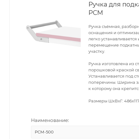
Ручка для подк
РСМ
Ручка съёмная, разбор
оснащения и оптимизац
легко устанавливается
перемещение подкатны
участку.
Ручка изготовлена из с
порошковой краской св
Устанавливается под с
поперечины. Ширина за
к которому она крепитс
Размеры ШхВхГ: 486х11
Наименование:
РСМ-500