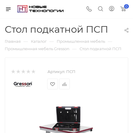
0
Стол подкатной ПСП
—
—
—
Главная
Каталог
Промышленная мебель
—
Промышленная мебель Gresson
Стол подкатной ПСП
Артикул:
ПСП