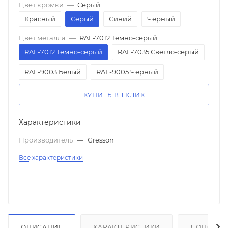
Цвет кромки
—
Серый
Красный
Серый
Синий
Черный
Цвет металла
—
RAL-7012 Темно-серый
RAL-7012 Темно-серый
RAL-7035 Светло-серый
RAL-9003 Белый
RAL-9005 Черный
КУПИТЬ В 1 КЛИК
Характеристики
Производитель
—
Gresson
Все характеристики
ОПИСАНИЕ
ХАРАКТЕРИСТИКИ
ДОПОЛНИ